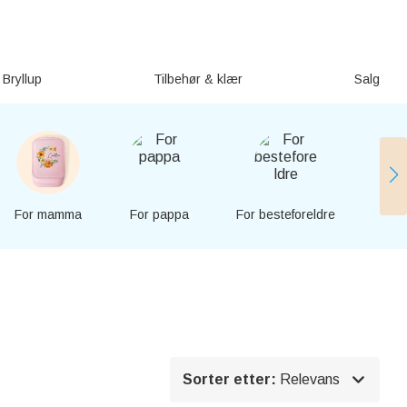
Bryllup
Tilbehør & klær
Salg
For mamma
For pappa
For besteforeldre
Fo

Sorter etter:
Relevans