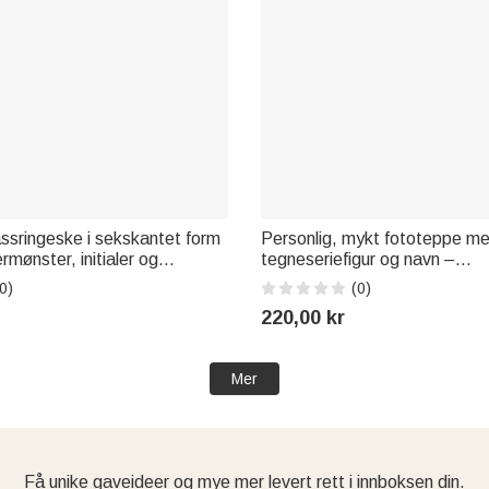
assringeske i sekskantet form
Personlig, mykt fototeppe me
mønster, initialer og
tegneseriefigur og navn –
 perfekt som bryllupsgave,
interiørdekorasjon og bursdag
0)
(0)
ave eller forlovelsesgave til
barn, cowgirls og cowboys
220,00 kr
Mer
Få unike gaveideer og mye mer levert rett i innboksen din.