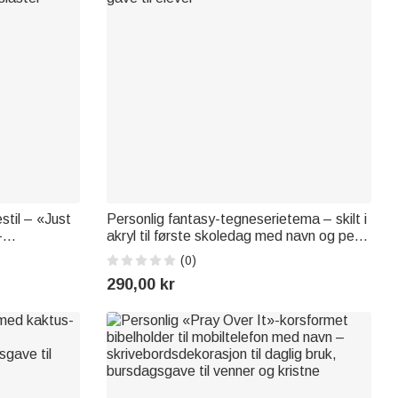
stil – «Just
Personlig fantasy-tegneserietema – skilt i
–
akryl til første skoledag med navn og penn
behør, ferie-
– skoleutstyr – tilbake-til-skolen-gave til
(0)
siaster
elever
290,00 kr