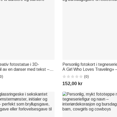
eativ fotostatue i 3D-
Personlig fotokort i tegneserie
il av en danser med tekst –
A Girl Who Loves Traveling» 
nd til skrivebordet,
bagasjelapp med navn, reisetil
0)
(0)
 til dansere og samlere
og bursdagsgave til reiseentu
152,00 kr