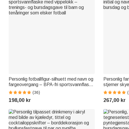
Personlig fotballfigur-silhuett med navn og
Personlig fa
fargeovergang – BPA-fri sportsvannflaske
stjerner skye
med vippelokk – trenings- og
og navn treb
(36)
bursdagsgave til barn og tenåringer som
bursdag og 
198,00 kr
267,00 kr
elsker fotball