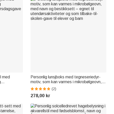
el med
Personlig lunsjboks med tegneseriedyr-
g
motiv, som kan varmes i mikrobølgeovn,
bursdagsgave
med navn og bestikksett – egnet til
(2)
utendørsaktiviteter og som tilbake-til-
278,00 kr
skolen-gave til elever og barn