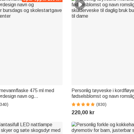
arnevannflaske 475 ml med
Personlig tøyveske i kordfløy
yrdesign navn og
fødselsblomst og navn romsli
ør bursdags og skolestartgave
skulderveske til daglig bruk 
(340)
(830)
jenter
til dame
220,00 kr