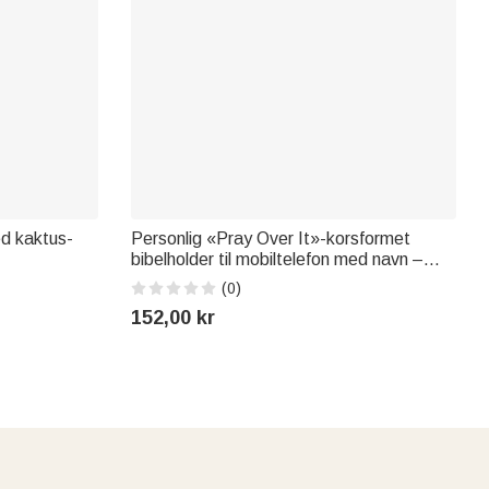
d kaktus-
Personlig «Pray Over It»-korsformet
bibelholder til mobiltelefon med navn –
sgave til
skrivebordsdekorasjon til daglig bruk,
(0)
bursdagsgave til venner og kristne
152,00 kr