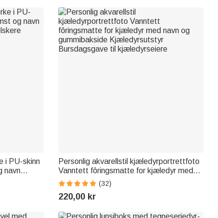
 i PU-skinn
Personlig akvarellstil kjæledyrportrettfoto
g navn
Vanntett fôringsmatte for kjæledyr med
lskere
navn og gummibakside Kjæledyrsutstyr
(32)
Bursdagsgave til kjæledyrseiere
220,00 kr