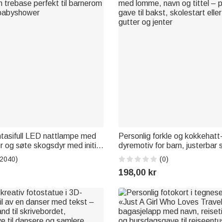
ntasifull LED nattlampe med
Personlig forkle og kokkehat
r og søte skogsdyr med initial
dyremotiv for barn, justerbar 
ase perfekt til barnerom
med lomme, navn og tittel – 
(2040)
(0)
babyshower
gave til bakst, skolestart elle
198,00 kr
gutter og jenter