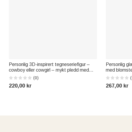
Personlig 3D-inspirert tegneseriefigur –
Personlig gl
cowboy eller cowgirl – mykt pledd med
med blomster
navn, interiørdekorasjon og bursdagsgave
mosedekor –
(0)
(
til barn
bryllupsdagsg
220,00 kr
267,00 kr
par