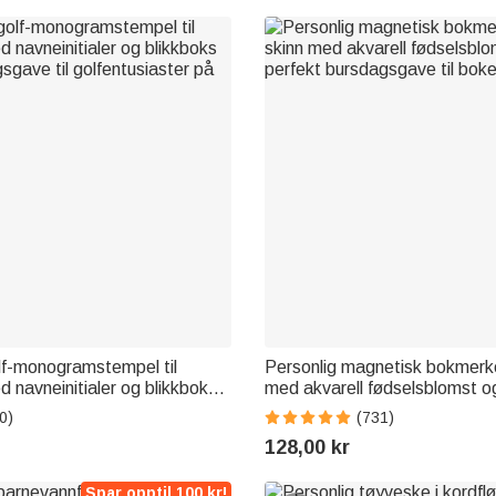
lf-monogramstempel til
Personlig magnetisk bokmerke
d navneinitialer og blikkboks
med akvarell fødselsblomst o
sgave til golfentusiaster på
perfekt bursdagsgave til boke
0)
(731)
128,00 kr
Spar opptil 100 kr!