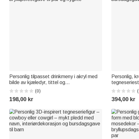
Personlig tilpasset drinkmeny i akryl med
Personlig, kr
bilde av kjæledyr, tittel og
tegneseriest
cocktailoppskrifter – borddekorasjon og
pyntegjensta
(0)
(
bryllupsfestgave til par og nygifte
bursdagsgave
198,00 kr
394,00 kr