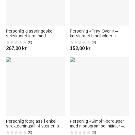
Personlig glassringeske i
Personlig «Pray Over It»-
sekskantet form med
korsformet bibelholder til
blomstermønster, initialer og
mobiltelefon med navn –
(0)
(0)
mosedekor – perfekt som
skrivebordsdekorasjon til
267,00 kr
152,00 kr
bryllupsgave,
daglig bruk, bursdagsgave til
bryllupsdagsgave eller
venner og kristne
forlovelsesgave til par
Personlig fotoglass i enkel
Personlig «Simpl»-bordløper
strektegningstil, 4 steiner, sett
med monogram og initialer –
i trekasse med tekst – gave til
«Cheers», med navn og dato
(0)
(0)