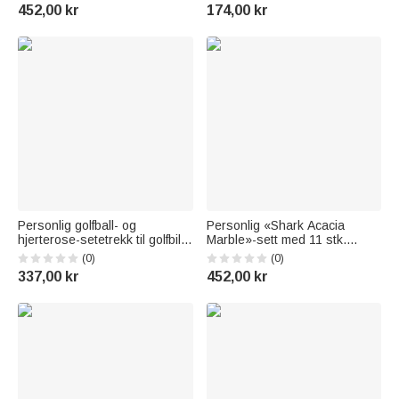
menn til Valentinsdag, bursdag
– bryllups- og jubileumsgave til
452,00 kr
174,00 kr
eller jubileum
paret
Personlig golfball- og
Personlig «Shark Acacia
hjerterose-setetrekk til golfbil
Marble»-sett med 11 stk.
med navn – Valentinsdag- og
skjærebrett og underlag med
(0)
(0)
bursdagsgave til
navn – til kjøkkenbruk,
337,00 kr
452,00 kr
golfentusiaster og par
innflyttings- og bursdagsgave
til familie og venner