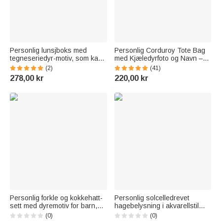
Personlig lunsjboks med
Personlig Corduroy Tote Bag
tegneseriedyr-motiv, som kan
med Kjæledyrfoto og Navn –
varmes i mikrobølgeovn, med
Stor Kapasitet Fødselsblomst
(2)
(41)
navn og bestikksett – egnet til
Gave til Kjæledyrelskere
278,00 kr
220,00 kr
utendørsaktiviteter og som
tilbake-til-skolen-gave til elever
og barn
Personlig forkle og kokkehatt-
Personlig solcelledrevet
sett med dyremotiv for barn,
hagebelysning i akvarellstil
justerbar størrelse, med
med fødselsblomst, navn og
(0)
(0)