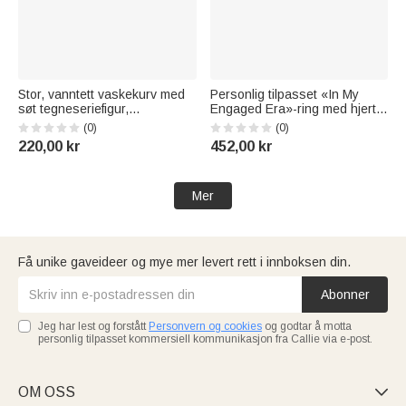
Stor, vanntett vaskekurv med
Personlig tilpasset «In My
søt tegneseriefigur,
Engaged Era»-ring med hjerte-
personliggjort med navn –
mønster – sett med
(0)
(0)
interiørartikkel, innflyttings- og
skjærebrett og underlag i
220,00 kr
452,00 kr
bursdagsgave til familien
akasiamarmor med inngravert
navn – forlovelses- og
bryllupsgave til par
Mer
Få unike gaveideer og mye mer levert rett i innboksen din.
Abonner
Jeg har lest og forstått
Personvern og cookies
og godtar å motta
personlig tilpasset kommersiell kommunikasjon fra Callie via e-post.
OM OSS
