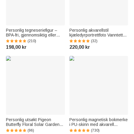
Personlig tegneseriefigur –
Personlig akvarellstil
BPA-fri, gjennomsiktig eller
kjæledyrportrettfoto Vanntett
isolert vannflaske med sugerør
fôringsmatte for kjæledyr med
(210)
(32)
og navn – tilbake-til-skolen-
navn og gummibakside
198,00 kr
220,00 kr
gave til barn
Kjæledyrsutstyr
Bursdagsgave til
kjæledyrseiere
Personlig utsøkt Pigeon
Personlig magnetisk bokmerke
Butterfly Floral Solar Garden
i PU-skinn med akvarell
Light med navn og tekst
fødselsblomst og navn perfekt
(96)
(730)
Kirkegårdshage Minnegave til
bursdagsgave til bokelskere