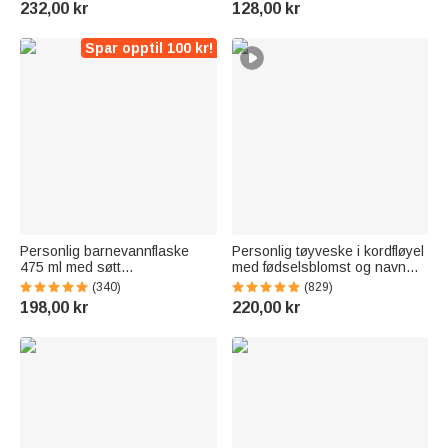
232,00 kr
128,00 kr
etterlatte familier
Spar opptil 100 kr!
Personlig barnevannflaske
Personlig tøyveske i kordfløyel
475 ml med søtt
med fødselsblomst og navn
skogsdyrdesign navn og
romslig skulderveske til daglig
(340)
(829)
silikonsugerør bursdags og
bruk bursdagsgave til dame
198,00 kr
220,00 kr
skolestartgave til gutter og
jenter