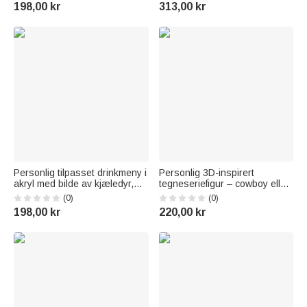
lomme, navn og tittel – perfekt
årstall – dekorasjon til hage,
198,00 kr
313,00 kr
som gave til bakst, skolestart
gårdsplass eller gravsted,
eller bursdag for gutter og
minnegave til familien
jenter
Personlig tilpasset drinkmeny i
Personlig 3D-inspirert
akryl med bilde av kjæledyr,
tegneseriefigur – cowboy eller
tittel og cocktailoppskrifter –
cowgirl – mykt pledd med
(0)
(0)
borddekorasjon og
navn, interiørdekorasjon og
198,00 kr
220,00 kr
bryllupsfestgave til par og
bursdagsgave til barn
nygifte