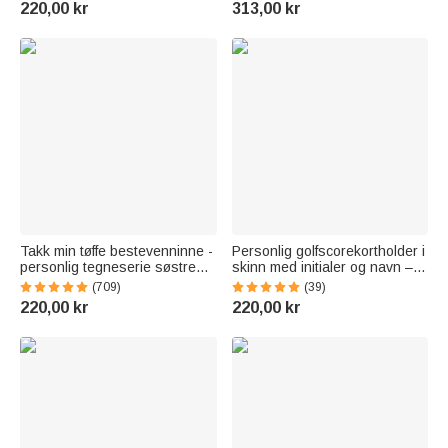
220,00 kr
313,00 kr
USA Husoppvarmingsgave til
familien
Takk min tøffe bestevenninne -
Personlig golfscorekortholder i
personlig tegneserie søstre
skinn med initialer og navn –
leopardtrykk kaste teppe
en gave til bursdagen eller
(709)
(39)
bursdagsgave
kampdagen for en mann som
220,00 kr
220,00 kr
elsker golf