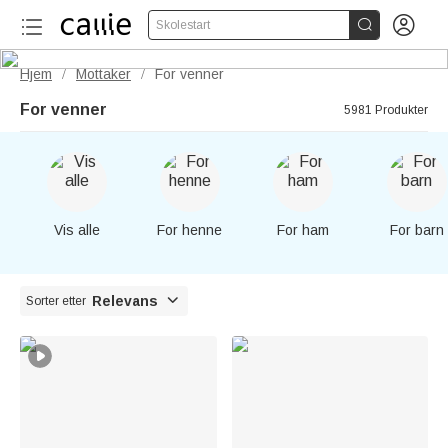


Skolestart
Hjem
Mottaker
For venner
/
/
For venner
5981 Produkter
Vis alle
For henne
For ham
For barn

Relevans
Sorter etter