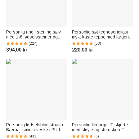
Personlig ring i sterling sølv
Personlig søt tegneseriefigur
med 1-8 fødselssteiner og
mykt kaste teppe med fargerik
gravert tekst Bursdagsgave til
ordsky hjemmeinnredning
(224)
(53)
mor og bestemor
bursdagsgave til gutter jenter
394,00 kr
220,00 kr
familie
Personlig fødselsblomstnavn
Personlig flerfarget T-skjorte
Bærbar sminkeveske i PU-lær
med sløyfe og stetoskop T-
med håndtak og flere rom
skjorte med navn
(432)
(6)