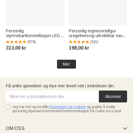
Personlig
Personlig tegneseriefigur
stjernekartkonstellasjon LED-
uregelmessig uttrekkbar navn
nattlys i akryl med datotekst
ID-kortmerke med tittel
(379)
(111)
og trebunn Hjemmedekorasjon
bursdag takknemlighet gave til
313,00 kr
198,00 kr
Valentinsdag Jubileumsgave til
sykepleier lege medisinsk
par
personale
Mer
Få unike gaveideer og mye mer levert rett i innboksen din.
Abonner
Jeg har lest og forstått
Personvern og cookies
og godtar å motta
personlig tilpasset kommersiell kommunikasjon fra Callie via e-post.
OM OSS
