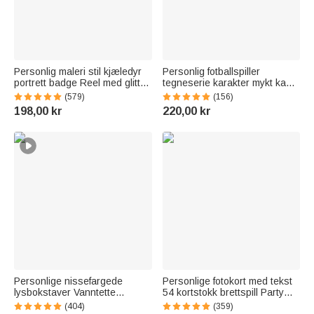
Personlig maleri stil kjæledyr
Personlig fotballspiller
portrett badge Reel med glitter
tegneserie karakter mykt kaste
Paw Print Charm for
teppe med navn
(579)
(156)
veterinærsykepleier
Hjemmeinnredning
198,00 kr
220,00 kr
kjæledyrelsker gave
Bursdagsgave til fotballsport
elskere
Personlige nissefargede
Personlige fotokort med tekst
lysbokstaver Vanntette
54 kortstokk brettspill Party
klistremerker Initialnavn
Favor Underholdning
(404)
(359)