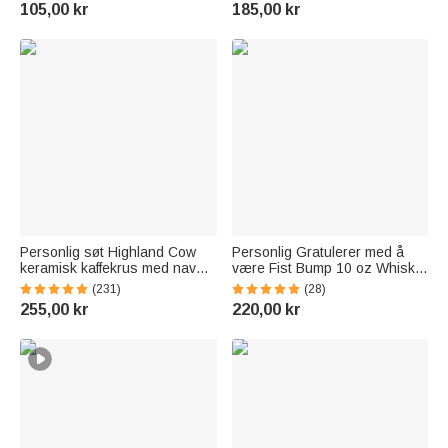
Etiketter for DIY-gave
Husoppvarmingsgave til familie
105,00 kr
185,00 kr
dekorasjon Søt julefestival
og venner
festgaver for barn
Personlig søt Highland Cow
Personlig Gratulerer med å
keramisk kaffekrus med navn
være Fist Bump 10 oz Whisky
og underlegg Bursdagsgave til
Glass med navn Hjem Kjøkken
(231)
(28)
Highland Cow-elskeren
Tilbehør Farsdag
255,00 kr
220,00 kr
Bursdagsgave til vinelskere