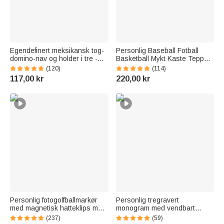
Egendefinert meksikansk tog-
Personlig Baseball Fotball
domino-nav og holder i tre -
Basketball Mykt Kaste Teppe
gravert sett med 11 eller 15
med navn og nummer
(120)
(114)
holdere i basswood, gave til
Hjemmeinnredning
117,00 kr
220,00 kr
familien
Bursdagsgave til
sportselskere
Personlig fotogolfballmarkør
Personlig tregravert
med magnetisk hatteklips med
monogram med vendbart
navn Bursdag farsdagsgave til
skjærebrett for ost og
(237)
(59)
golfelsker
charcuteri med grep laget i