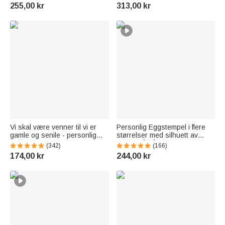
Reisetilbehør Bursdagsgave til
Sykepleieruke Bursdagsgave
255,00 kr
313,00 kr
kvinner Jenter
til sykepleier lege medisinsk
personale
Vi skal være venner til vi er
Personlig Eggstempel i flere
gamle og senile - personlig
størrelser med silhuett av
julepynt
kylling på gården Eggsikker
(342)
(166)
etikett med tekst og eske med
174,00 kr
244,00 kr
blekk i matvarekvalitet
Bursdagsgave til
familiebonden Oppdretter