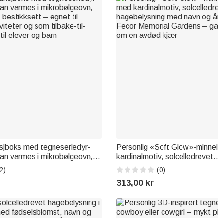
nsjboks med tegneseriedyr-
Personlig «Soft Glow»-minn
an varmes i mikrobølgeovn,
kardinalmotiv, solcelledrevet
bestikksett – egnet til
hagebelysning med navn og år
2)
(0)
iteter og som tilbake-til-
Fecor Memorial Gardens – gav
313,00 kr
il elever og barn
om en avdød kjær