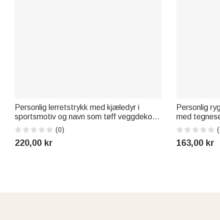
Personlig lerretstrykk med kjæledyr i
Personlig ry
sportsmotiv og navn som tøff veggdekor
med tegneser
og flott bursdagsgave til kjæledyrseier
basketballsp
(0)
(
en tilbake-ti
220,00 kr
163,00 kr
elsker baske