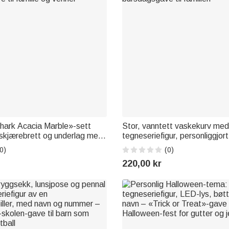
hark Acacia Marble»-sett
Stor, vanntett vaskekurv med
skjærebrett og underlag med
tegneseriefigur, personliggjo
økkenbruk, innflyttings- og
interiørartikkel, innflyttings- o
0)
(0)
 til familie og venner
bursdagsgave til familien
220,00 kr