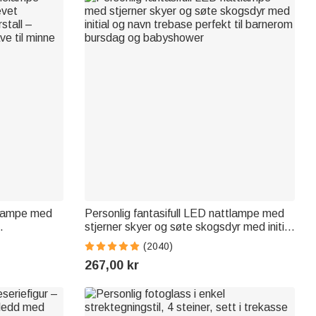
elampe med
Personlig fantasifull LED nattlampe med
stjerner skyer og søte skogsdyr med initial
stall –
og navn trebase perfekt til barnerom
(2040)
e til minne
bursdag og babyshower
267,00 kr