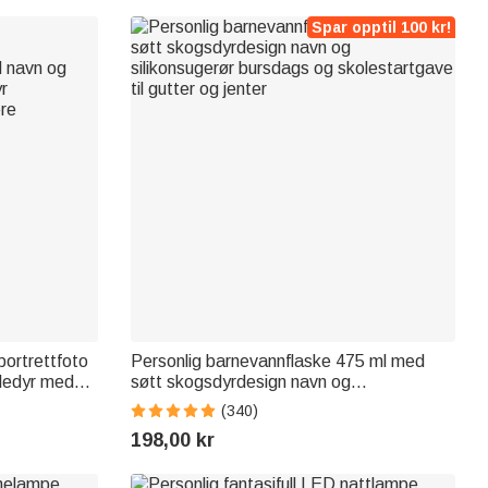
Spar opptil 100 kr!
rportrettfoto
Personlig barnevannflaske 475 ml med
æledyr med
søtt skogsdyrdesign navn og
yrsutstyr
silikonsugerør bursdags og skolestartgave
(340)
ere
til gutter og jenter
198,00 kr