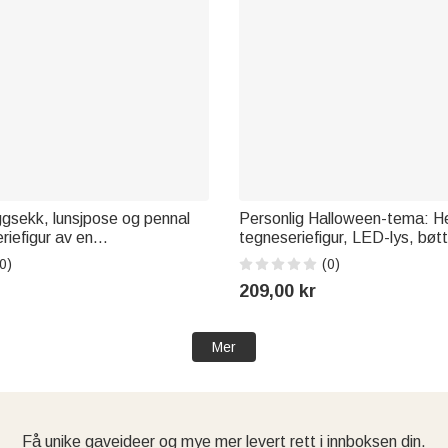
ggsekk, lunsjpose og pennal
Personlig Halloween-tema: H
iefigur av en
tegneseriefigur, LED-lys, bø
iller, med navn og nummer –
navn – «Trick or Treat»-gave t
0)
(0)
l-skolen-gave til barn som
Halloween-fest for gutter og j
209,00 kr
tball
Mer
Få unike gaveideer og mye mer levert rett i innboksen din.