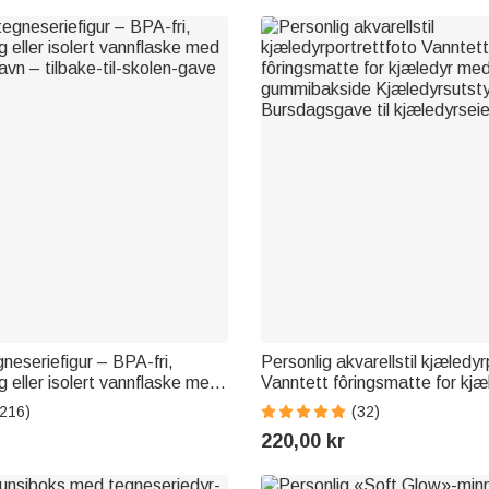
gneseriefigur – BPA-fri,
Personlig akvarellstil kjæledy
g eller isolert vannflaske med
Vanntett fôringsmatte for kj
avn – tilbake-til-skolen-gave
navn og gummibakside Kjæled
(216)
(32)
Bursdagsgave til kjæledyrsei
220,00 kr