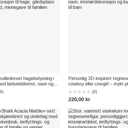
lcelledrevet hagebelysning i
Personlig 3D-inspirert tegnese
 med fødselsblomst, navn og
cowboy eller cowgirl – mykt 
orasjon til hage, gårdsplass
navn, interiørdekorasjon og 
0)
(0)
d, minnegave til familien
til barn
220,00 kr