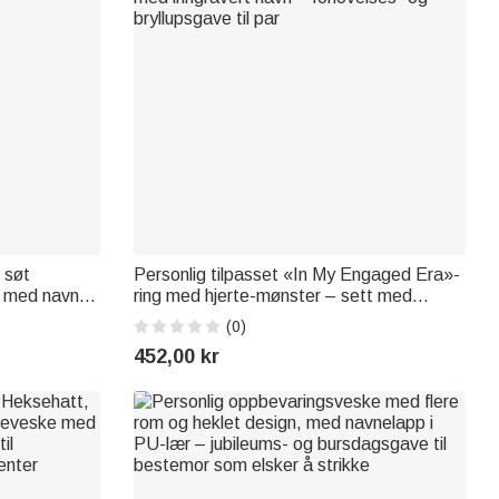
 søt
Personlig tilpasset «In My Engaged Era»-
rt med navn –
ring med hjerte-mønster – sett med
g
skjærebrett og underlag i akasiamarmor
(0)
med inngravert navn – forlovelses- og
452,00 kr
bryllupsgave til par