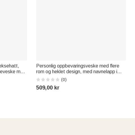
eksehatt,
Personlig oppbevaringsveske med flere
tteveske med
rom og heklet design, med navnelapp i
il
PU-lær – jubileums- og bursdagsgave til
(0)
enter
bestemor som elsker å strikke
509,00 kr