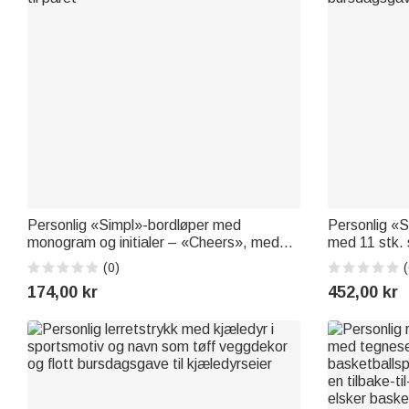
Personlig «Simpl»-bordløper med
Personlig «S
monogram og initialer – «Cheers», med
med 11 stk. 
navn og dato – bryllups- og jubileumsgave
navn – til kj
(0)
(
til paret
bursdagsgave
174,00 kr
452,00 kr