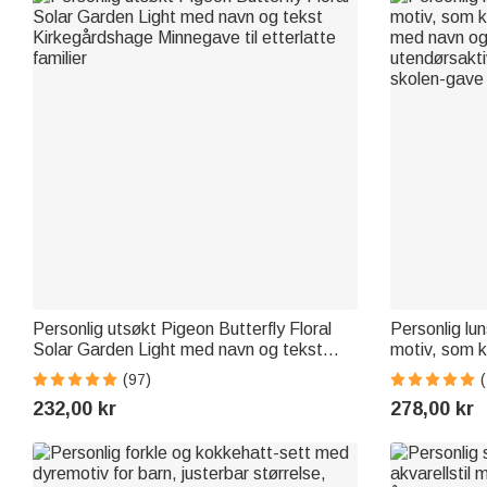
Personlig utsøkt Pigeon Butterfly Floral
Personlig lu
Solar Garden Light med navn og tekst
motiv, som k
Kirkegårdshage Minnegave til etterlatte
med navn og 
(97)
(
familier
utendørsaktiv
232,00 kr
278,00 kr
skolen-gave t