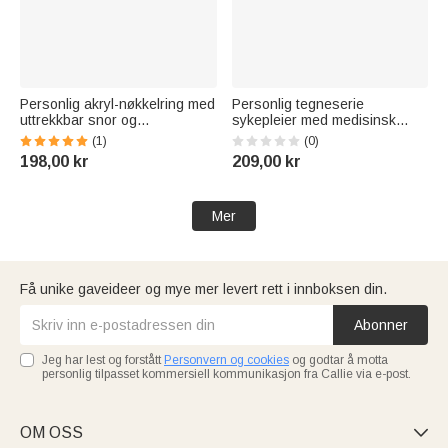
Personlig akryl-nøkkelring med
Personlig tegneserie
uttrekkbar snor og
sykepleier med medisinsk
tegneseriefigur fra
utstyr 2026-2028 Planlegger
(1)
(0)
helsevesenet, med navn – en
Spiralbok med ukentlige
198,00 kr
209,00 kr
takkegave til sykepleierdagen
månedlige planleggingssider
eller en bursdagsgave til lege
Bursdagsgave til lege
eller sykepleier
sykepleier
Mer
Få unike gaveideer og mye mer levert rett i innboksen din.
Abonner
Jeg har lest og forstått
Personvern og cookies
og godtar å motta
personlig tilpasset kommersiell kommunikasjon fra Callie via e-post.
OM OSS
