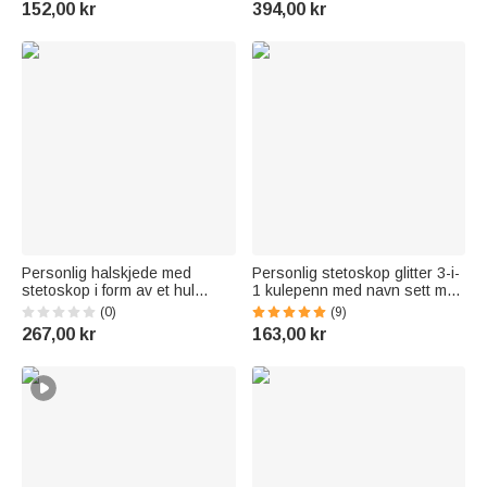
152,00 kr
394,00 kr
og medisinsk personale i
sykepleiere og annet
forbindelse med
helsepersonell
«Sykepleieruken»
Personlig halskjede med
Personlig stetoskop glitter 3-i-
stetoskop i form av et hul
1 kulepenn med navn sett med
hjerte og navn – elegant
2 bursdagssykepleieruke
(0)
(9)
smykke, en fin gave til
påskjønnelsesgave til
267,00 kr
163,00 kr
sykepleieruken eller
sykepleier- og legestudent
bursdagen til helsepersonell