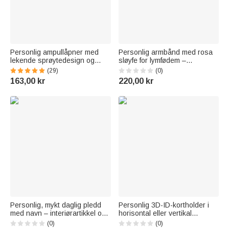
Personlig ampullåpner med
Personlig armbånd med rosa
lekende sprøytedesign og
sløyfe for lymfødem –
metallspenne med navn
medisinsk varselarmbånd med
(29)
(0)
Sykepleierdagen -
inngravert tekst og tittel –
163,00 kr
220,00 kr
påskjønnelsesgave til
nødsmykke, omsorgsgave til
sykepleiere, leger og
kvinner med brystkreft
medisinsk personale
Personlig, mykt daglig pledd
Personlig 3D-ID-kortholder i
med navn – interiørartikkel og
horisontal eller vertikal
takkegave til sykepleiere og
utførelse med yrkesmotiv – en
(0)
(0)