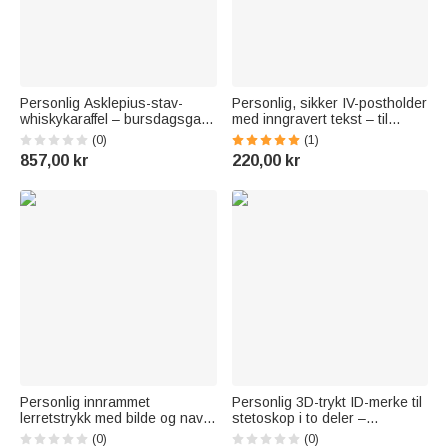
Personlig Asklepius-stav-
Personlig, sikker IV-postholder
whiskykaraffel – bursdagsgave
med inngravert tekst – til
til leger og whiskyentusiaster
beredskap og
(0)
(1)
redningstjenester –
857,00 kr
220,00 kr
bursdagsgave til sykepleiere
og medisinsk personale
Personlig innrammet
Personlig 3D-trykt ID-merke til
lerretstrykk med bilde og navn
stetoskop i to deler –
som fargerik stuedekor og flott
medisinsk stillingsidentifikator
(0)
(0)