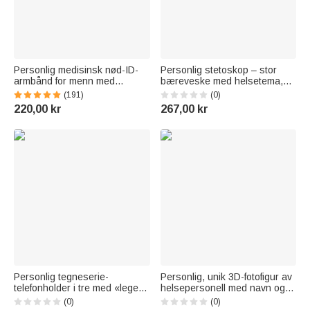
Personlig medisinsk nød-ID-
Personlig stetoskop – stor
armbånd for menn med
bæreveske med helsetema,
tekstgave til epilepsi-,
navn og nettinglommer –
(191)
(0)
diabetes- og allergipasienter
sykepleieruke, takkegave til
220,00 kr
267,00 kr
sykepleiere og leger
Personlig tegneserie-
Personlig, unik 3D-fotofigur av
telefonholder i tre med «lege»
helsepersonell med navn og
og «sykepleier» og navn –
trefot – skrivebordsdekorasjon
(0)
(0)
takkegave til leger, sykepleiere
og takkegave til leger,