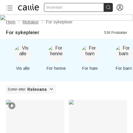


Skolestart
Hjem
Mottaker
For sykepleier
/
/
For sykepleier
536 Produkter
Vis alle
For henne
For ham
For barn

Relevans
Sorter etter