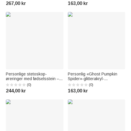
bursdagsgave til en lege eller
med tekst – takkegave ved
267,00 kr
163,00 kr
sykepleier
eksamen til leger og
sykepleiere
Personlige stetoskop-
Personlig «Ghost Pumpkin
øreringer med fødselsstein –
Spider»-glitterakryl-
delikate smykker som
merkeholder med navn –
(0)
(0)
takkegave under
Halloween-gave til lege eller
244,00 kr
163,00 kr
sykepleieruken til sykepleiere,
lærer
leger og annet medisinsk
personale