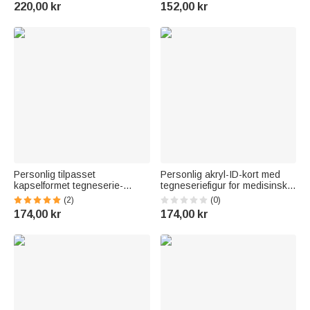
helsepersonell i anledning
takkegave i forbindelse med
220,00 kr
152,00 kr
jubileum
sykepleieruken til leger,
sykepleiere, lærere og annet
medisinsk personale
Personlig tilpasset
Personlig akryl-ID-kort med
kapselformet tegneserie-
tegneseriefigur for medisinsk
inspirert, uttrekkbar
personale – til daglig bruk i
(2)
(0)
navneskilt-spole for medisinsk
helsevesenet – bursdags- og
174,00 kr
174,00 kr
personell med navn –
sykepleierdag-gave til
takkegave til sykepleierdagen
sykepleiere og leger
og bursdagsgave til lege og
sykepleier