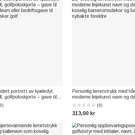
dert portrett av kjæledyr,
Personlig lerretstrykk med hå
, golfpoloskjorte – gave til
moderne linjekunst navn og d
leum eller bedriftsgave til
koselig barneromsdekor og bar
0)
(0)
ker golf
nybakte foreldre
313,00 kr