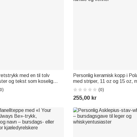
retstrykk med en til tolv
Personlig keramisk kopp i Pola
ter og tekst som koselig
med striper, 11 oz og 15 oz, 
flott bursdagsgave til familie
til daglig bruk, vennskap, bur
0)
(0)
familie og venner
255,00 kr