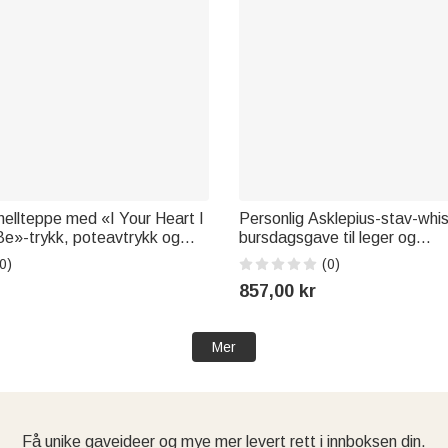
anellteppe med «I Your Heart I
Personlig Asklepius-stav-whis
Be»-trykk, poteavtrykk og
bursdagsgave til leger og
ags- eller minnegave for
whiskyentusiaster
0)
(0)
ere
857,00 kr
Mer
Få unike gaveideer og mye mer levert rett i innboksen din.