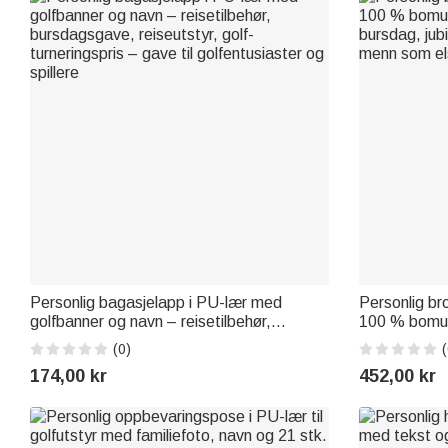
Personlig bagasjelapp i PU-lær med
Personlig bro
golfbanner og navn – reisetilbehør,
100 % bomull
bursdagsgave, reiseutstyr, golf-
bursdag, jubi
(0)
(
turneringspris – gave til golfentusiaster og
menn som els
174,00 kr
452,00 kr
spillere