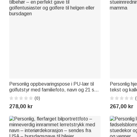
Personlig oppbevaringspose i PU-lær til
Personlig hj
golfutstyr med familiefoto, navn og 21 stk.
tekst og kal
tilbehør – en perfekt gave til
stueinnredni
(0)
(
golfentusiaster og golfere til helgen eller
mamma
278,00 kr
267,00 kr
bursdagen