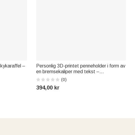
kykaraffel –
Personlig 3D-printet penneholder i form av
en bremsekaliper med tekst –
skrivebordsdekorasjon og bursdagsgave
(0)
til bilentusiast og ingeniør
394,00 kr