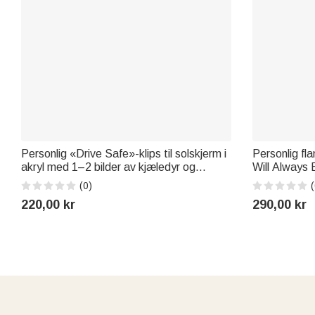
Personlig «Drive Safe»-klips til solskjerm i
Personlig fl
akryl med 1–2 bilder av kjæledyr og
Will Always 
poteavtrykk, med tekst – bursdags- og
navn – bursd
(0)
(
jubileumsgave til kjæledyrseiere og
kjæledyrelsk
220,00 kr
290,00 kr
kjæledyrelskere