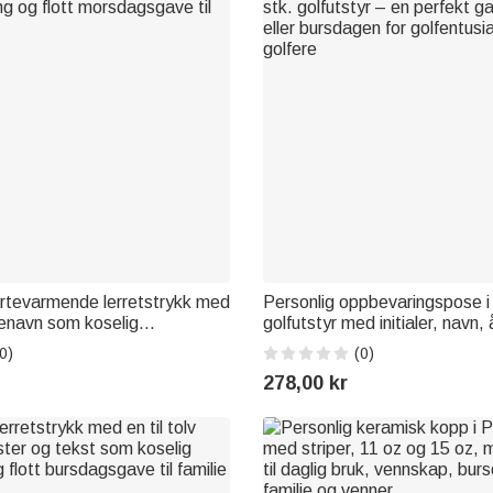
ertevarmende lerretstrykk med
Personlig oppbevaringspose i s
lenavn som koselig
golfutstyr med initialer, navn, 
ng og flott morsdagsgave til
stk. golfutstyr – en perfekt ga
0)
(0)
eller bursdagen for golfentusi
278,00 kr
golfere