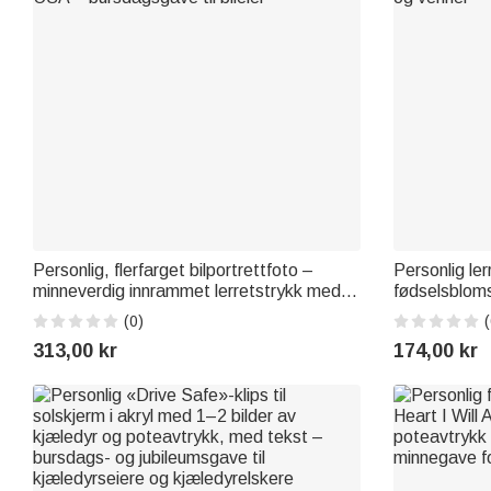
Personlig, flerfarget bilportrettfoto –
Personlig ler
minneverdig innrammet lerretstrykk med
fødselsbloms
navn – interiørdekorasjon – sendes fra
stuedekor og 
(0)
(
USA – bursdagsgave til bileier
og venner
313,00 kr
174,00 kr