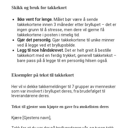
Skikk og bruk for takkekort
Ikke vent for lenge.
Målet bør være å sende
takkekortene innen 3 måneder etter bryllupet – det er
ingen grunn til å stresse, men dere vil gjerne få
takkekortene i posten i rimelig tid.
Gjør det personlig.
Gjør takkekortene til unike minner
ved å legge ved et bryllupsbilde.
Legg til noe håndskrevet.
Det er helt greit å bestille
takkekort med en ferdig trykket, generell takketekst –
bare pass på å legge til en personlig hilsen også.
Eksempler på tekst til takkekort
Her vil vi dekke takkemeldinger til 7 grupper av mennesker
som var involvert i bryllupet deres, fra brudefølget til
leverandørene deres.
Tekst til gjester som kjøpte en gave fra ønskelisten deres
Kjære [Gjestens navn],