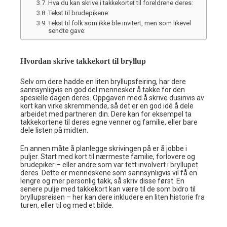
Hva du kan skrive i takkekortet til foreldrene deres:
Tekst til brudepikene:
Tekst til folk som ikke ble invitert, men som likevel
sendte gave:
Hvordan skrive takkekort til bryllup
Selv om dere hadde en liten bryllupsfeiring, har dere
sannsynligvis en god del mennesker å takke for den
spesielle dagen deres. Oppgaven med å skrive dusinvis av
kort kan virke skremmende, så det er en god idé å dele
arbeidet med partneren din. Dere kan for eksempel ta
takkekortene til deres egne venner og familie, eller bare
dele listen på midten.
En annen måte å planlegge skrivingen på er å jobbe i
puljer. Start med kort til nærmeste familie, forlovere og
brudepiker – eller andre som var tett involvert i bryllupet
deres. Dette er menneskene som sannsynligvis vil få en
lengre og mer personlig takk, så skriv disse først. En
senere pulje med takkekort kan være til de som bidro til
bryllupsreisen – her kan dere inkludere en liten historie fra
turen, eller til og med et bilde.