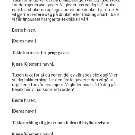
Takk for at du var der på bryllupsdagen vår, og tusen takk
for den sjenerøse gaven. Vi gleder oss veldig til å bruke
cocktail-shakeren og lage spennende drinker hjemme. Vi
vil gjerne invitere deg på drinker eller middag snart… bare
vi får finpusset margarita-teknikken vår!
Beste hilsen,
[Deres navn]
Takkekorttekst for pengegaver:
Kjære [Gjestens navn],
Tusen takk for at du var en del av vår spesielle dag! Vi er
veldig takknemlige for den flotte gaven – den vil gå til
utgiftene for vårt nye hjem. Vi gleder oss til å få deg på
besøk når vi har kommet i orden!
Beste hilsen,
[Deres navn]
Takkemelding til gjester som bidro til bryllupsreisen:
Kjære [Gjestens navn],