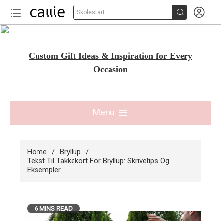


Skolestart
Skip
to
Custom Gift Ideas & Inspiration for Every
content
Occasion
Menu
Home
Bryllup
Tekst Til Takkekort For Bryllup: Skrivetips Og
Eksempler
6 MINS READ