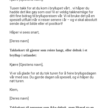
Tusen takk for at du kom i bryllupet vårt… vi håper du
hadde det like gøy som oss! Vi er veldig takknemlige for
ditt fine bidrag til bryllupsreisen vår. Vi vil bruke det på en
spesiell utflukt når vi reiser senere i år – og vi skal absolutt
sende deg et bilde eller et postkort!
Håper vi sees snart,
[Deres navn]
Takkekort til gjester som reiste langt, eller deltok i et
bryllup i utlandet:
Kjære [Gjestens navn],
Vi er så glade for at du tok turen for å feire bryllupsdagen
vår med oss. Du gjorde dagen så spesiell, og vi håper du
nøt turen.
Klem,
[Deres navn]
Takkekort til personer som ikke deltok, men likevel ga en