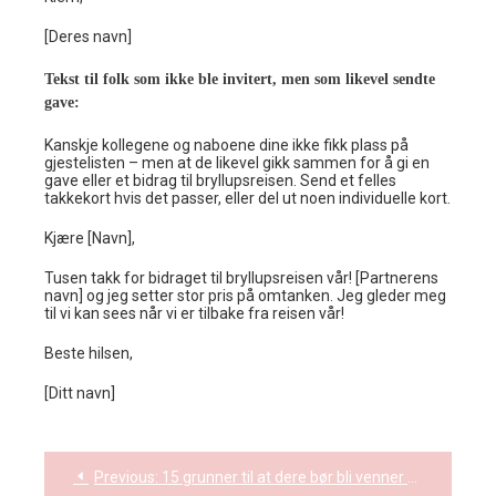
[Deres navn]
Tekst til folk som ikke ble invitert, men som likevel sendte
gave:
Kanskje kollegene og naboene dine ikke fikk plass på
gjestelisten – men at de likevel gikk sammen for å gi en
gave eller et bidrag til bryllupsreisen. Send et felles
takkekort hvis det passer, eller del ut noen individuelle kort.
Kjære [Navn],
Tusen takk for bidraget til bryllupsreisen vår! [Partnerens
navn] og jeg setter stor pris på omtanken. Jeg gleder meg
til vi kan sees når vi er tilbake fra reisen vår!
Beste hilsen,
[Ditt navn]
Previous:
15 grunner til at dere bør bli venner før dere blir kjærester
Post