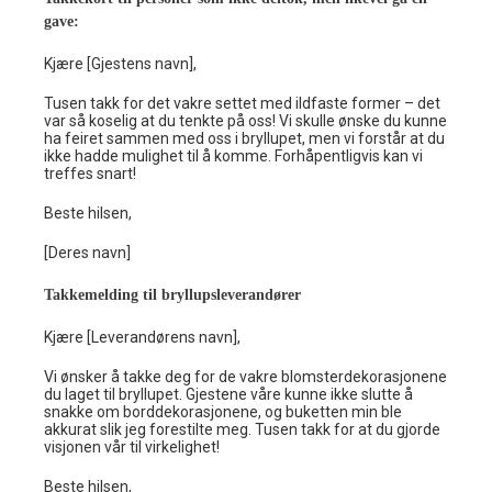
gave:
Kjære [Gjestens navn],
Tusen takk for det vakre settet med ildfaste former – det
var så koselig at du tenkte på oss! Vi skulle ønske du kunne
ha feiret sammen med oss i bryllupet, men vi forstår at du
ikke hadde mulighet til å komme. Forhåpentligvis kan vi
treffes snart!
Beste hilsen,
[Deres navn]
Takkemelding til bryllupsleverandører
Kjære [Leverandørens navn],
Vi ønsker å takke deg for de vakre blomsterdekorasjonene
du laget til bryllupet. Gjestene våre kunne ikke slutte å
snakke om borddekorasjonene, og buketten min ble
akkurat slik jeg forestilte meg. Tusen takk for at du gjorde
visjonen vår til virkelighet!
Beste hilsen,