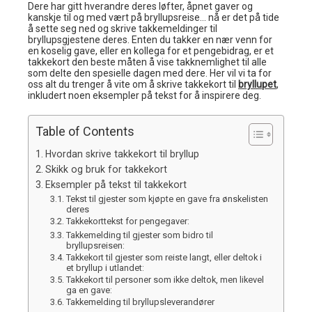
Dere har gitt hverandre deres løfter, åpnet gaver og
kanskje til og med vært på bryllupsreise… nå er det på tide
å sette seg ned og skrive takkemeldinger til
bryllupsgjestene deres. Enten du takker en nær venn for
en koselig gave, eller en kollega for et pengebidrag, er et
takkekort den beste måten å vise takknemlighet til alle
som delte den spesielle dagen med dere. Her vil vi ta for
oss alt du trenger å vite om å skrive takkekort til
bryllupet
,
inkludert noen eksempler på tekst for å inspirere deg.
Table of Contents
Hvordan skrive takkekort til bryllup
Skikk og bruk for takkekort
Eksempler på tekst til takkekort
Tekst til gjester som kjøpte en gave fra ønskelisten
deres
Takkekorttekst for pengegaver:
Takkemelding til gjester som bidro til
bryllupsreisen:
Takkekort til gjester som reiste langt, eller deltok i
et bryllup i utlandet:
Takkekort til personer som ikke deltok, men likevel
ga en gave:
Takkemelding til bryllupsleverandører