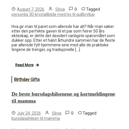
0
Tagged
August 7, 2026
Silvia
personlig 3D krystallbilde med lys til gullbryllup
Hva gir man til paret som allerede har alt? Når man søker
etter den perfekte gaven til et par som feirer 50 års
ekteskap, er dette det desidert vanligste spørsmålet som
dukker opp. Etter et halvt århundre sammen har de fleste
par allerede fylt hjemmene sine med alle de praktiske
tingene de trenger, og tradisjonelle […]
Read More
Birthday Gifts
De beste bursdagshilsenene og kortmeldingene
til mamma
0
Tagged
July 24, 2026
Silvia
bursdagshilsen til mamma