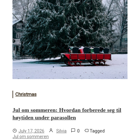
Christmas
Jul om sommeren: Hvordan forberede seg til
høytiden under parasollen
0
Tagged
July 17, 2026
Silvia
Jul om sommeren