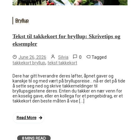
Bryllup
Tekst til takkekort for bryllup: Skrivetips og
eksempler
0
Tagged
June 26, 2026
Silvia
,
takkekort bryllup
tekst takkekort
Dere har gitt hverandre deres løfter, åpnet gaver og
kanskje til og med vært på bryllupsreise… nå er det på tide
å sette seg ned og skrive takkemeldinger til
bryllupsgjestene deres. Enten du takker en nær venn for
en koselig gave, eller en kollega for et pengebidrag, er et
takkekort den beste måten å vise […]
Read More
8 MINS READ