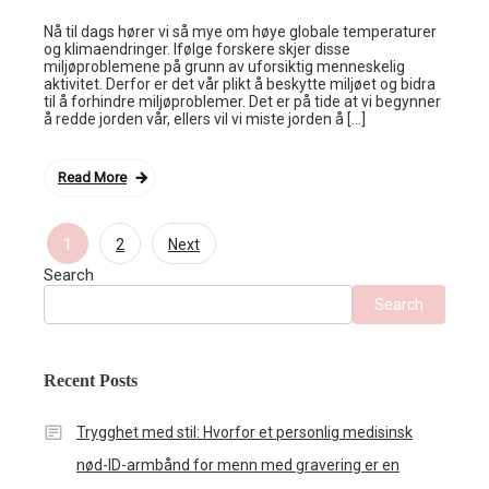
Nå til dags hører vi så mye om høye globale temperaturer
og klimaendringer. Ifølge forskere skjer disse
miljøproblemene på grunn av uforsiktig menneskelig
aktivitet. Derfor er det vår plikt å beskytte miljøet og bidra
til å forhindre miljøproblemer. Det er på tide at vi begynner
å redde jorden vår, ellers vil vi miste jorden å […]
Read More
1
2
Next
Posts
Search
navigation
Search
Recent Posts
Trygghet med stil: Hvorfor et personlig medisinsk
nød-ID-armbånd for menn med gravering er en