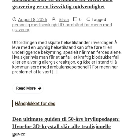
gravering er en livsviktig nødvendighet
0
Tagged
August 8, 2026
Silvia
personlig medisinsk nød-ID-armbånd for menn med
gravering
Utfordringen med skjulte helsetilstander i hverdagen Å
leve med en usynlig helsetilstand kan ofte føre til en
underliggende bekymring, spesielt når man ferdes alene.
Hva skjer hvis man får et anfall, et kraftig blodsukkerfall
eller en alvorlig allergisk reaksjon, og ikke er i stand til å
kommunisere med ambulansepersonell? For menn har
problemet ofte vært […]
Read More
Håndplukket for deg
Den ultimate guiden til 50-års bryllupsdagen:
Hvorfor 3D-krystall slår alle tradisjonelle
gaver