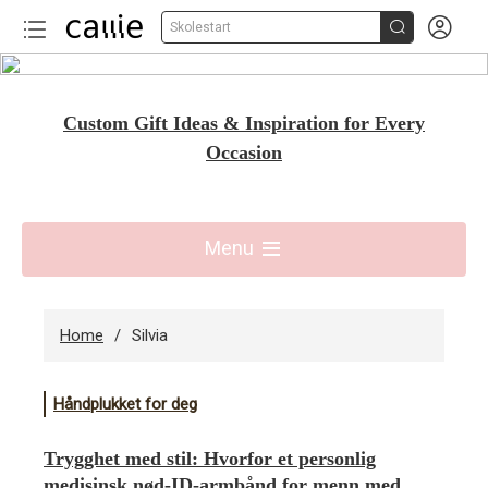


Skolestart
Skip
to
Custom Gift Ideas & Inspiration for Every
content
Occasion
Menu
Home
Silvia
Håndplukket for deg
Trygghet med stil: Hvorfor et personlig
medisinsk nød-ID-armbånd for menn med