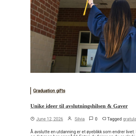
Graduation gifts
Unike ideer til avslutningshilsen & Gaver
0
Tagged
June 12, 2026
Silvia
gratul
Å avslutte en utdanning er et øyeblikk som endrer livet. 