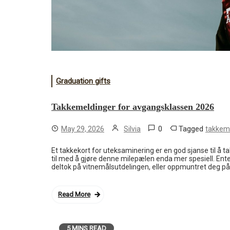
Graduation gifts
Takkemeldinger for avgangsklassen 2026
0
Tagged
May 29, 2026
Silvia
takkem
Et takkekort for uteksaminering er en god sjanse til å t
til med å gjøre denne milepælen enda mer spesiell. Ent
deltok på vitnemålsutdelingen, eller oppmuntret deg på v
Read More
5 MINS READ