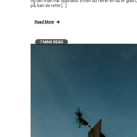
og det man har oppnådd. Enten du feirer en du er glad i
på, kan de rette […]
Read More
7 MINS READ