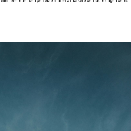
, eller leter etter den perfekte måten å markere den store dagen deres