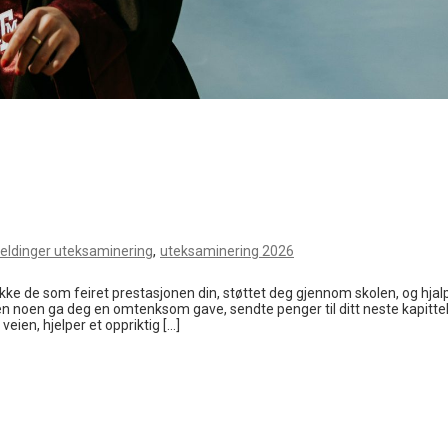
,
eldinger uteksaminering
uteksaminering 2026
akke de som feiret prestasjonen din, støttet deg gjennom skolen, og hjal
en noen ga deg en omtenksom gave, sendte penger til ditt neste kapittel
eien, hjelper et oppriktig […]