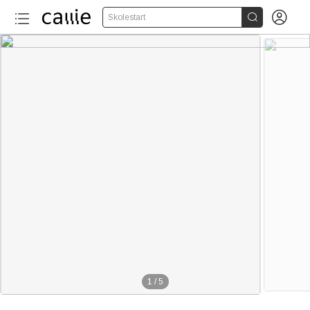


Skolestart
1
/
5