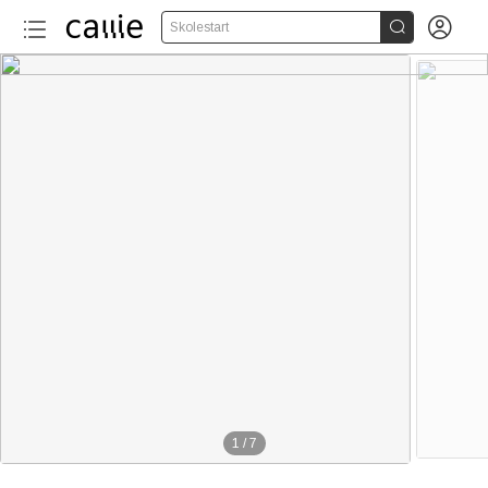


Skolestart
1
/
7