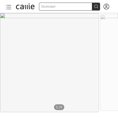


Skolestart
1
/
6