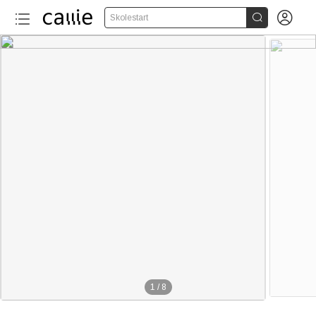


Skolestart
1
/
8