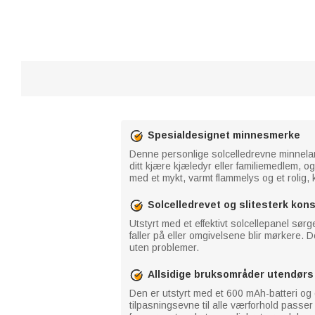
Spesialdesignet minnesmerke
Denne personlige solcelledrevne minnelante
ditt kjære kjæledyr eller familiemedlem, o
med et mykt, varmt flammelys og et rolig, 
Solcelledrevet og slitesterk kon
Utstyrt med et effektivt solcellepanel sø
faller på eller omgivelsene blir mørkere.
uten problemer.
Allsidige bruksområder utendørs
Den er utstyrt med et 600 mAh-batteri og 
tilpasningsevne til alle værforhold pass