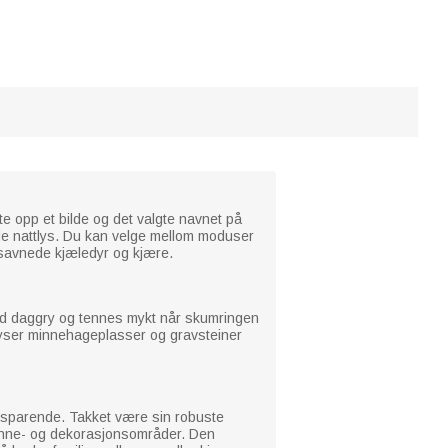
te opp et bilde og det valgte navnet på
ende nattlys. Du kan velge mellom moduser
r savnede kjæledyr og kjære.
 ved daggry og tennes mykt når skumringen
belyser minnehageplasser og gravsteiner
besparende. Takket være sin robuste
 minne- og dekorasjonsområder. Den