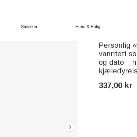
Smykker
Hjem & Bolig
Personlig 
vanntett s
og dato – 
kjæledyrel
337,00
kr