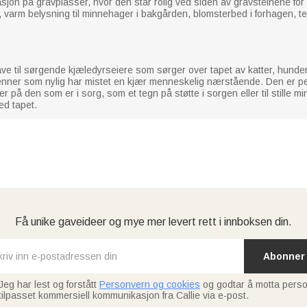
sjon på gravplasser, hvor den står rolig ved siden av gravsteinene for
k, varm belysning til minnehager i bakgården, blomsterbed i forhagen, 
e til sørgende kjæledyrseiere som sørger over tapet av katter, hunder 
nner som nylig har mistet en kjær menneskelig nærstående. Den er per
 på den som er i sorg, som et tegn på støtte i sorgen eller til stille mi
ed tapet.
Få unike gaveideer og mye mer levert rett i innboksen din.
Abonner
Jeg har lest og forstått
Personvern og cookies
og godtar å motta perso
tilpasset kommersiell kommunikasjon fra Callie via e-post.