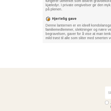
fungerer utmerket som diskret gravdekora
kjæledyr. I private omgivelser gir den my
på plenen.
Hjertelig gave
Denne lanternen er en ideell kondolansgav
familiemedlemmer, slektninger og nære ve
begravelsen, gaver for å vise at man tenker
mild trøst til alle som sliter med smerten v