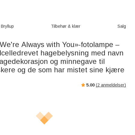
Bryllup
Tilbehør & klær
Salg
«We're Always with You»-fotolampe –
olcelledrevet hagebelysning med navn
hagedekorasjon og minnegave til
skere og de som har mistet sine kjære
5.00
(
2
anmeldelser)