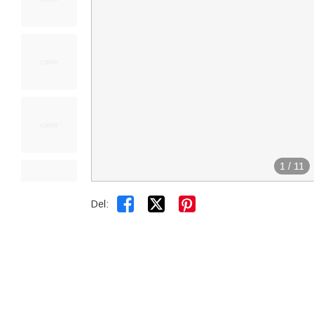
1
/
11


Del: