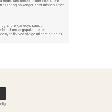
 å hedre familiemedlemmer eller kjære
terrasser og balkonger samt minnehjørner
og andre kjæledyr, samt til
fekt til omsorgspakker etter
nneøyeblikk ved viktige milepæler, og gir
nlig