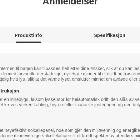
Anmeldelser
Produktinfo
Spesifikasjon
rnen til hagen kan tilpasses helt etter dine ønsker, slik at du kan las
g dermed forvandle uerstattelige, dyrebare minner til et mildt og trøst
kjølig hvitt lys, slik at det varme lyset omslutter minnet om avdøde elle
struksjon
rger en innebygd, følsom lyssensor for helautomatisk drift: den slås av
 Det kreves verken kabling, brytere eller manuelle justeringer, og den 
et høyeffektivt solcellepanel, noe som gjør den miljøvennlig og energi
er denne minneverdige solcellelampen til et bredt spekter av utendørs