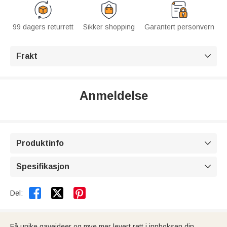
99 dagers returrett
Sikker shopping
Garantert personvern
Frakt

Anmeldelse
Produktinfo

Spesifikasjon



Del:
Få unike gaveideer og mye mer levert rett i innboksen din.