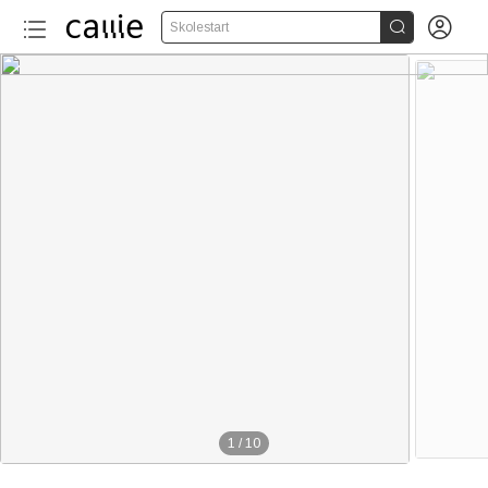


Skolestart
1
/
10