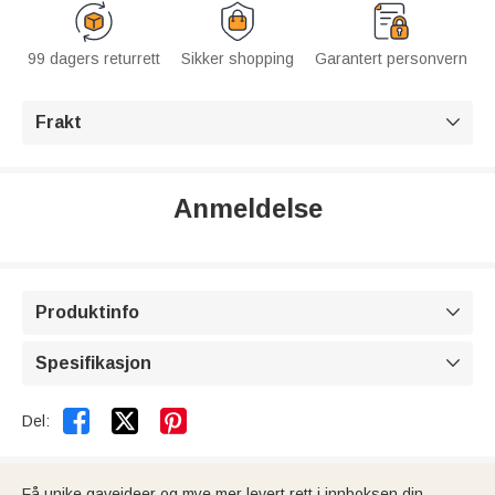
99 dagers returrett
Sikker shopping
Garantert personvern
Frakt

Anmeldelse
Produktinfo

Spesifikasjon



Del:
Få unike gaveideer og mye mer levert rett i innboksen din.