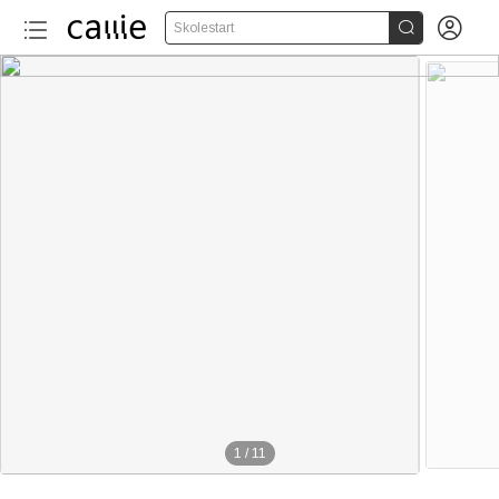


Skolestart
1
/
11