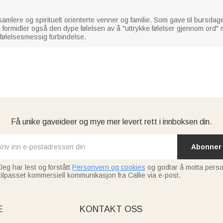
 samlere og spirituelt orienterte venner og familie. Som gave til bursdage
 formidler også den dype følelsen av å "uttrykke følelser gjennom ord" 
k følelsesmessig forbindelse.
Få unike gaveideer og mye mer levert rett i innboksen din.
Abonner
Jeg har lest og forstått
Personvern og cookies
og godtar å motta perso
tilpasset kommersiell kommunikasjon fra Callie via e-post.
E
KONTAKT OSS