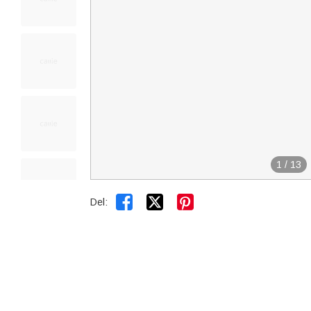
1
/
13


Del: