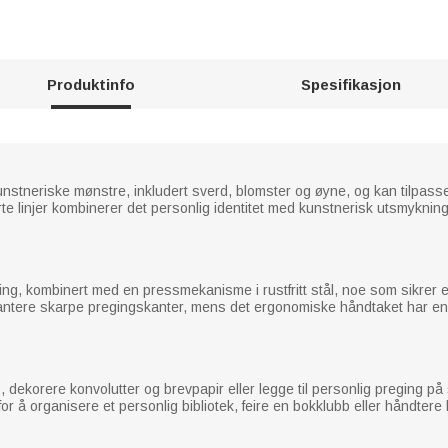
Produktinfo
Spesifikasjon
unstneriske mønstre, inkludert sverd, blomster og øyne, og kan tilpasses
te linjer kombinerer det personlig identitet med kunstnerisk utsmykning
ing, kombinert med en pressmekanisme i rustfritt stål, noe som sikrer
garantere skarpe pregingskanter, mens det ergonomiske håndtaket har en 
is, dekorere konvolutter og brevpapir eller legge til personlig preging på
or å organisere et personlig bibliotek, feire en bokklubb eller håndter