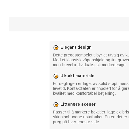
Elegant design
Dette pregestempelet tilbyr et utvalg av k
Med et klassisk våpenskjold og fint graver
men likevel individualistisk merkedesign.
Utsøkt materiale
Forseglingen er laget av solid støpt mess
levetid. Kontaktflaten er finpolert for å 
kvalitet med komfortabel betjening.
Litterære scener
Passer til å markere boktitler, lage exlibr
skinninnbundne notatbøker. Enten det er f
preg på hver eneste side.