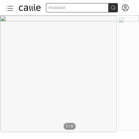


Skolestart
1
/
8