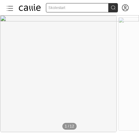


Skolestart
1
/
12