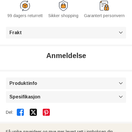
99 dagers returrett
Sikker shopping
Garantert personvern
Frakt

Anmeldelse
Produktinfo

Spesifikasjon



Del:
Få unike gaveideer og mye mer levert rett i innboksen din.