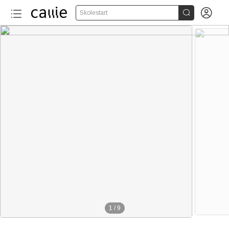


Skolestart
1
/
9