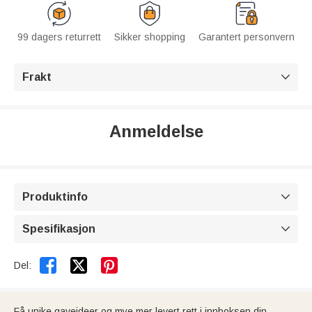
99 dagers returrett
Sikker shopping
Garantert personvern
Frakt

Anmeldelse
Produktinfo

Spesifikasjon



Del:
Få unike gaveideer og mye mer levert rett i innboksen din.