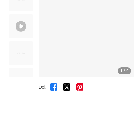
1
/
9


Del: