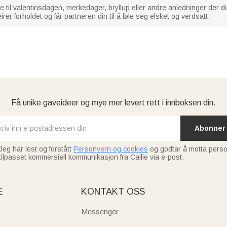
e til valentinsdagen, merkedager, bryllup eller andre anledninger der du 
rer forholdet og får partneren din til å føle seg elsket og verdsatt.
Få unike gaveideer og mye mer levert rett i innboksen din.
Abonner
Jeg har lest og forstått
Personvern og cookies
og godtar å motta perso
tilpasset kommersiell kommunikasjon fra Callie via e-post.
E
KONTAKT OSS
Messenger