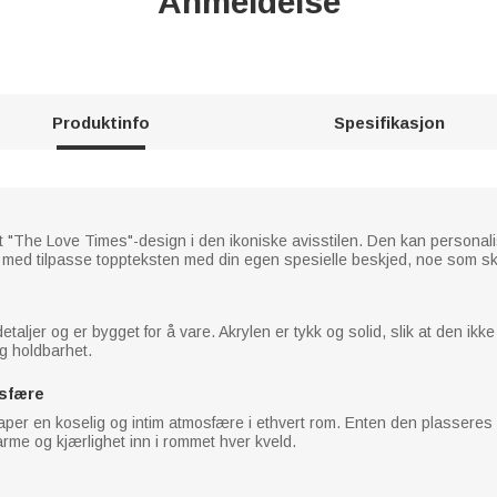
Anmeldelse
Produktinfo
Spesifikasjon
t "The Love Times"-design i den ikoniske avisstilen. Den kan personali
og med tilpasse toppteksten med din egen spesielle beskjed, noe som sk
ljer og er bygget for å vare. Akrylen er tykk og solid, slik at den ikke s
og holdbarhet.
osfære
aper en koselig og intim atmosfære i ethvert rom. Enten den plasseres p
arme og kjærlighet inn i rommet hver kveld.