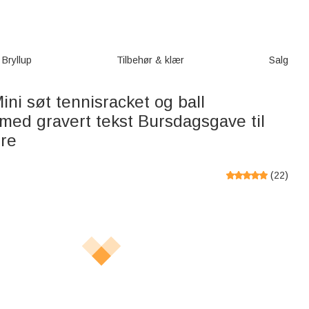
Bryllup
Tilbehør & klær
Salg
ini søt tennisracket og ball
med gravert tekst Bursdagsgave til
ere
(
22
)