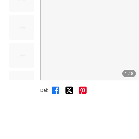
1
/
8


Del: