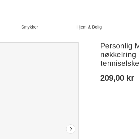
Smykker
Hjem & Bolig
Personlig M
nøkkelring 
tenniselsk
209,00
kr