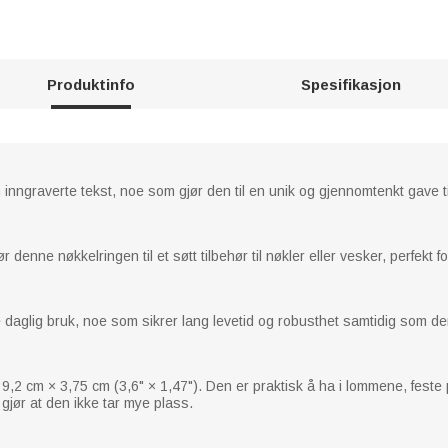
Produktinfo
Spesifikasjon
inngraverte tekst, noe som gjør den til en unik og gjennomtenkt gave t
 denne nøkkelringen til et søtt tilbehør til nøkler eller vesker, perfekt fo
 tåle daglig bruk, noe som sikrer lang levetid og robusthet samtidig som 
,2 cm × 3,75 cm (3,6" × 1,47"). Den er praktisk å ha i lommene, feste p
jør at den ikke tar mye plass.