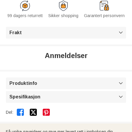
99 dagers returrett
Sikker shopping
Garantert personvern
Frakt

Anmeldelser
Produktinfo

Spesifikasjon



Del:
Få unike gaveideer og mye mer levert rett i innboksen din.