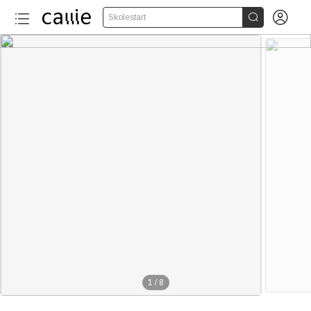


Skolestart
1
/
8