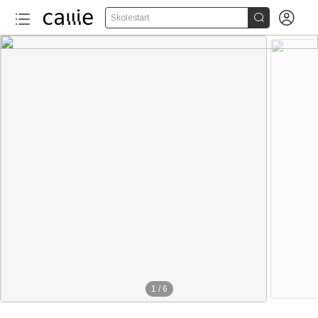


Skolestart
1
/
6