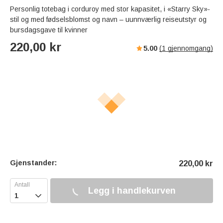
Personlig totebag i corduroy med stor kapasitet, i «Starry Sky»-
stil og med fødselsblomst og navn – uunnværlig reiseutstyr og
bursdagsgave til kvinner
220,00
kr
5.00
(
1
gjennomgang)
Gjenstander:
220,00
kr
Legg i handlekurven
