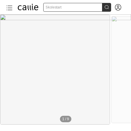


Skolestart
1
/
9