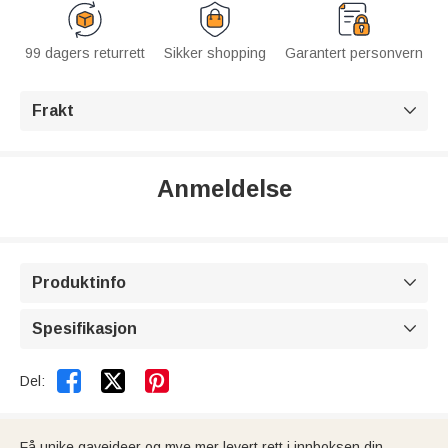
99 dagers returrett
Sikker shopping
Garantert personvern
Frakt

Anmeldelse
Produktinfo

Spesifikasjon



Del:
Få unike gaveideer og mye mer levert rett i innboksen din.