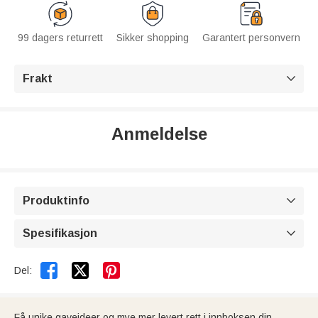
99 dagers returrett
Sikker shopping
Garantert personvern
Frakt

Anmeldelse
Produktinfo

Spesifikasjon



Del:
Få unike gaveideer og mye mer levert rett i innboksen din.