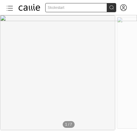


Skolestart
1
/
7