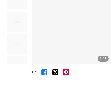
1
/
8


Del: