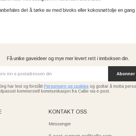
 anbefales det å tørke av med bivoks eller kokosnøttolje en gang
Få unike gaveideer og mye mer levert rett i innboksen din.
Abonner
Jeg har lest og forstått
Personvern og cookies
og godtar å motta perso
tilpasset kommersiell kommunikasjon fra Callie via e-post.
E
KONTAKT OSS
Messenger
E-post: support-no@callie.com