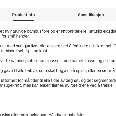
Produktinfo
Spesifikasjon
et av naturlige bambusfibre og er antibakterielle, naturlig elastis
 for små hender.
er med sug gjør livet ditt enklere ved å forhindre utilsiktet søl.
forhindre søl, flips og kast.
averte bambusplaten kan tilpasses med barnets navn, og du kan 
ig gave til alle babyer som skal begynne å spise, eller en søt mål
 utformet for måltider til alle tider av døgnet, og det segmenter
ar sugekraft, men kan enkelt fjernes av foreldrene ved å trekke i 
maskin eller mikrobølgeovn. Håndvask anbefales.