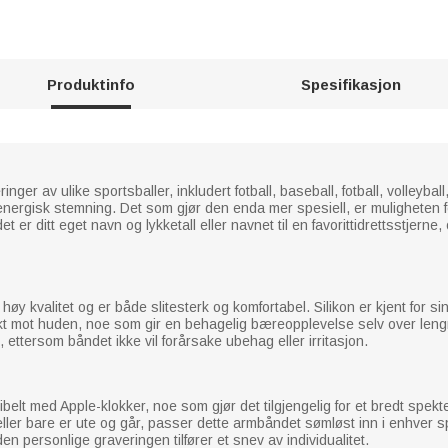
Produktinfo
Spesifikasjon
inger av ulike sportsballer, inkludert fotball, baseball, fotball, volleyb
energisk stemning. Det som gjør den enda mer spesiell, er muligheten 
er ditt eget navn og lykketall eller navnet til en favorittidrettsstjerne
øy kvalitet og er både slitesterk og komfortabel. Silikon er kjent for sin 
t mot huden, noe som gir en behagelig bæreopplevelse selv over lengre 
 ettersom båndet ikke vil forårsake ubehag eller irritasjon.
lt med Apple-klokker, noe som gjør det tilgjengelig for et bredt spekter
 eller bare er ute og går, passer dette armbåndet sømløst inn i enhver sp
en personlige graveringen tilfører et snev av individualitet.