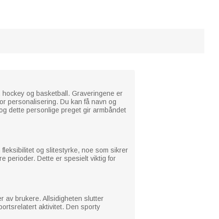
all, hockey og basketball. Graveringene er
for personalisering. Du kan få navn og
, og dette personlige preget gir armbåndet
fleksibilitet og slitestyrke, noe som sikrer
perioder. Dette er spesielt viktig for
 av brukere. Allsidigheten slutter
ortsrelatert aktivitet. Den sporty