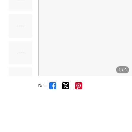
1
/
9


Del: