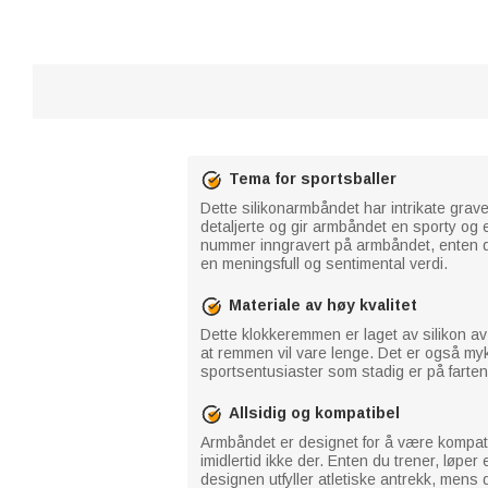
Tema for sportsballer
Dette silikonarmbåndet har intrikate graver
detaljerte og gir armbåndet en sporty og 
nummer inngravert på armbåndet, enten det 
en meningsfull og sentimental verdi.
Materiale av høy kvalitet
Dette klokkeremmen er laget av silikon av h
at remmen vil vare lenge. Det er også myk
sportsentusiaster som stadig er på farten,
Allsidig og kompatibel
Armbåndet er designet for å være kompatibe
imidlertid ikke der. Enten du trener, løper
designen utfyller atletiske antrekk, mens d