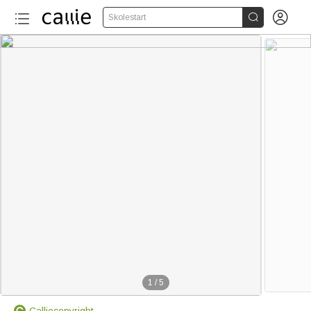


Skolestart
1
/
5
Calliecopyright