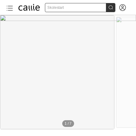


Skolestart
1
/
7