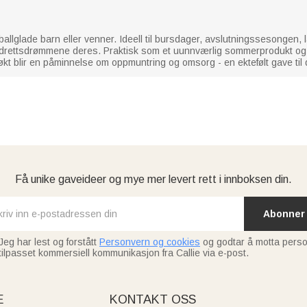
fotballglade barn eller venner. Ideell til bursdager, avslutningssesongen
 idrettsdrømmene deres. Praktisk som et uunnværlig sommerprodukt og 
kt blir en påminnelse om oppmuntring og omsorg - en ektefølt gave til den
Få unike gaveideer og mye mer levert rett i innboksen din.
Abonner
Jeg har lest og forstått
Personvern og cookies
og godtar å motta perso
tilpasset kommersiell kommunikasjon fra Callie via e-post.
E
KONTAKT OSS