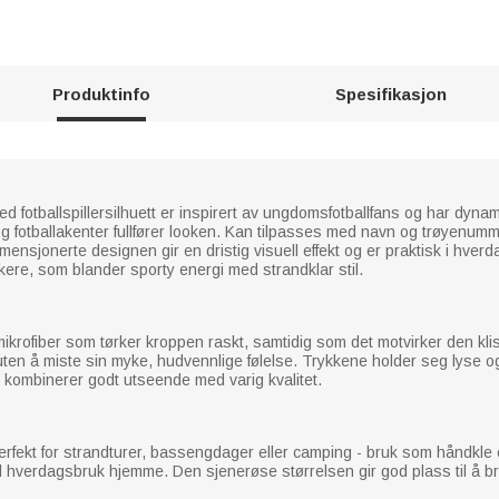
Produktinfo
Spesifikasjon
d fotballspillersilhuett er inspirert av ungdomsfotballfans og har dyn
 og fotballakenter fullfører looken. Kan tilpasses med navn og trøyenum
mensjonerte designen gir en dristig visuell effekt og er praktisk i hverd
kere, som blander sporty energi med strandklar stil.
krofiber som tørker kroppen raskt, samtidig som det motvirker den klis
 uten å miste sin myke, hudvennlige følelse. Trykkene holder seg lyse og 
 kombinerer godt utseende med varig kvalitet.
Perfekt for strandturer, bassengdager eller camping - bruk som håndkle e
er til hverdagsbruk hjemme. Den sjenerøse størrelsen gir god plass til å 