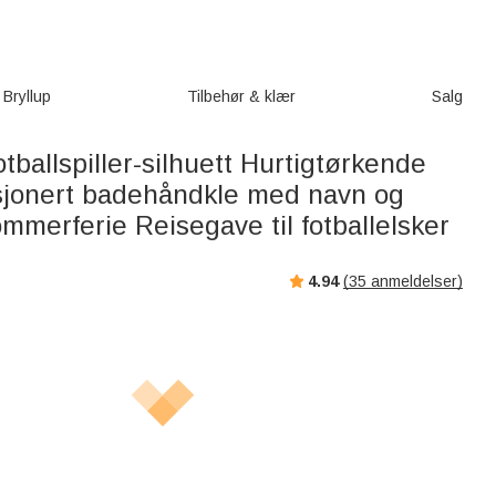
Bryllup
Tilbehør & klær
Salg
otballspiller-silhuett Hurtigtørkende
jonert badehåndkle med navn og
merferie Reisegave til fotballelsker
4.94
(
35
anmeldelser)