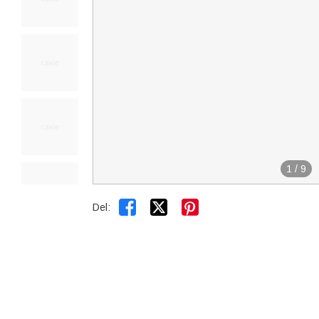
1
/
9


Del: