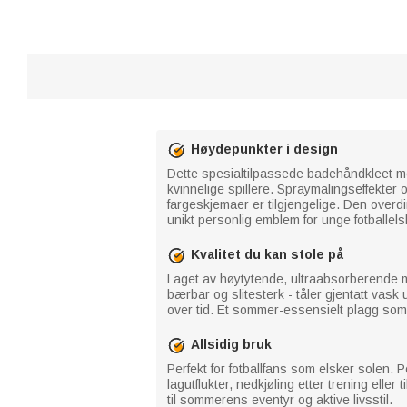
Høydepunkter i design
Dette spesialtilpassede badehåndkleet me
kvinnelige spillere. Spraymalingseffekter
fargeskjemaer er tilgjengelige. Den overdi
unikt personlig emblem for unge fotballels
Kvalitet du kan stole på
Laget av høytytende, ultraabsorberende mi
bærbar og slitesterk - tåler gjentatt vask
over tid. Et sommer-essensielt plagg som
Allsidig bruk
Perfekt for fotballfans som elsker solen. 
lagutflukter, nedkjøling etter trening ell
til sommerens eventyr og aktive livsstil.