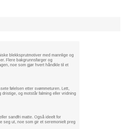
amiske blekksprutmotiver med mannlige og
mer. Flere bakgrunnsfarger og
agen, noe som gjør hvert håndkle til et
sete følelsen etter svømmeturen. Lett,
dristige, og motstår falming eller vridning
ller sandfri matte. Også ideelt for
bre seg ut, noe som gir et seremonielt preg