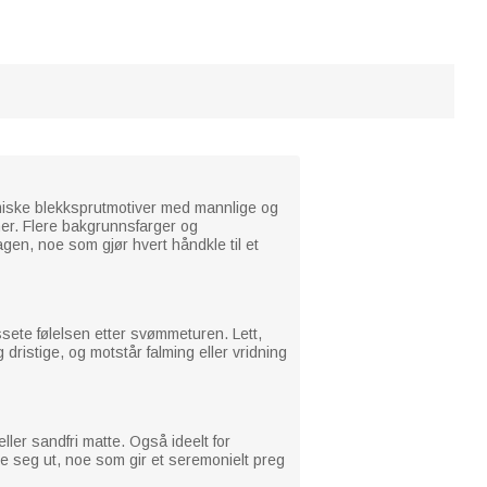
amiske blekksprutmotiver med mannlige og
mer. Flere bakgrunnsfarger og
agen, noe som gjør hvert håndkle til et
sete følelsen etter svømmeturen. Lett,
dristige, og motstår falming eller vridning
ller sandfri matte. Også ideelt for
bre seg ut, noe som gir et seremonielt preg