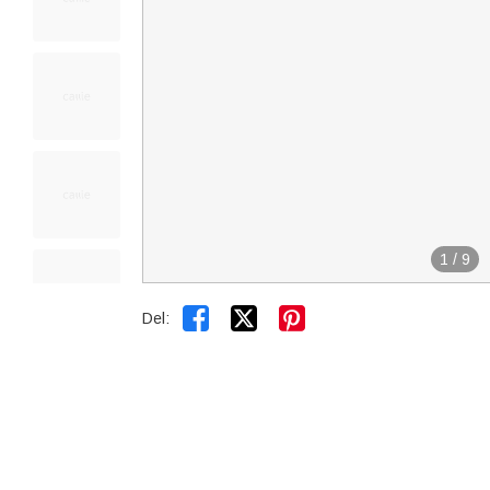
1
/
9


Del: