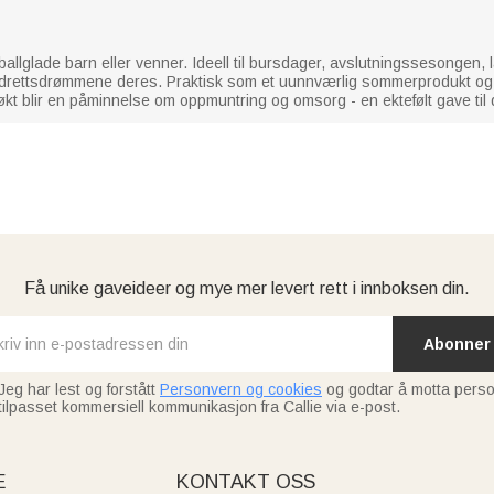
fotballglade barn eller venner. Ideell til bursdager, avslutningssesongen
 idrettsdrømmene deres. Praktisk som et uunnværlig sommerprodukt og 
kt blir en påminnelse om oppmuntring og omsorg - en ektefølt gave til den
Få unike gaveideer og mye mer levert rett i innboksen din.
Abonner
Jeg har lest og forstått
Personvern og cookies
og godtar å motta perso
tilpasset kommersiell kommunikasjon fra Callie via e-post.
E
KONTAKT OSS