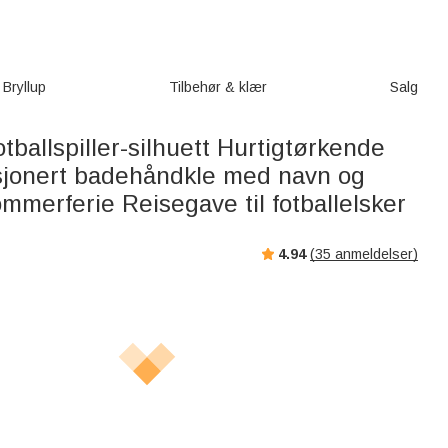
Bryllup
Tilbehør & klær
Salg
otballspiller-silhuett Hurtigtørkende
jonert badehåndkle med navn og
merferie Reisegave til fotballelsker
4.94
(
35
anmeldelser)