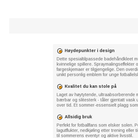
Høydepunkter i design
Dette spesialtilpassede badehåndkleet me
kvinnelige spillere. Spraymalingseffekter
fargeskjemaer er tilgjengelige. Den overdi
unikt personlig emblem for unge fotballels
Kvalitet du kan stole på
Laget av høytytende, ultraabsorberende mi
bærbar og slitesterk - tåler gjentatt vask
over tid. Et sommer-essensielt plagg som
Allsidig bruk
Perfekt for fotballfans som elsker solen. 
lagutflukter, nedkjøling etter trening ell
til sommerens eventyr og aktive livsstil.