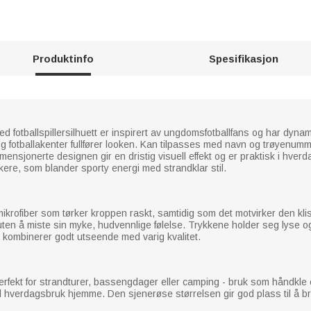
Produktinfo
Spesifikasjon
d fotballspillersilhuett er inspirert av ungdomsfotballfans og har dyn
 og fotballakenter fullfører looken. Kan tilpasses med navn og trøyenum
mensjonerte designen gir en dristig visuell effekt og er praktisk i hverd
kere, som blander sporty energi med strandklar stil.
krofiber som tørker kroppen raskt, samtidig som det motvirker den klis
 uten å miste sin myke, hudvennlige følelse. Trykkene holder seg lyse og 
 kombinerer godt utseende med varig kvalitet.
Perfekt for strandturer, bassengdager eller camping - bruk som håndkle e
er til hverdagsbruk hjemme. Den sjenerøse størrelsen gir god plass til å 