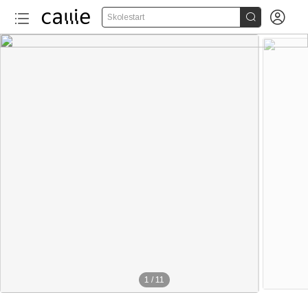


Skolestart
1
/
11