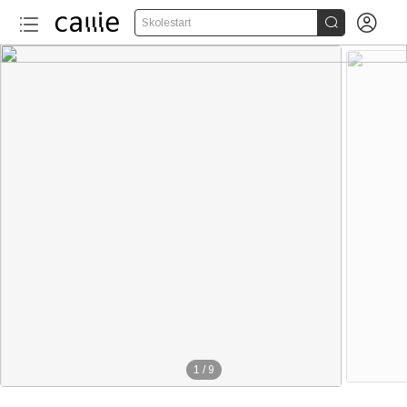


Skolestart
1
/
9