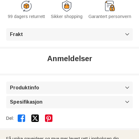
99 dagers returrett
Sikker shopping
Garantert personvern
Frakt

Anmeldelser
Produktinfo

Spesifikasjon



Del:
Få unike gaveideer og mye mer levert rett i innboksen din.