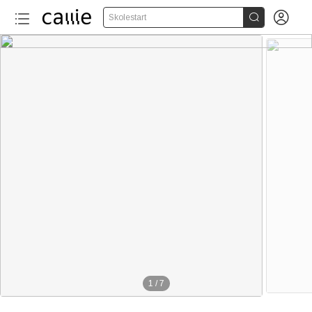


Skolestart
1
/
7