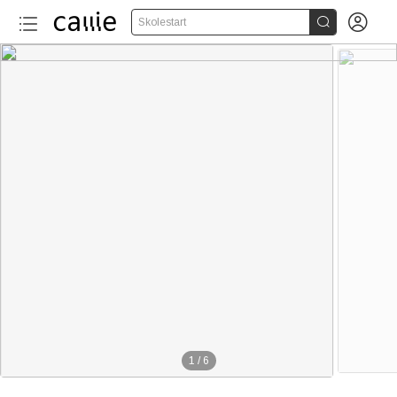


Skolestart
1
/
6