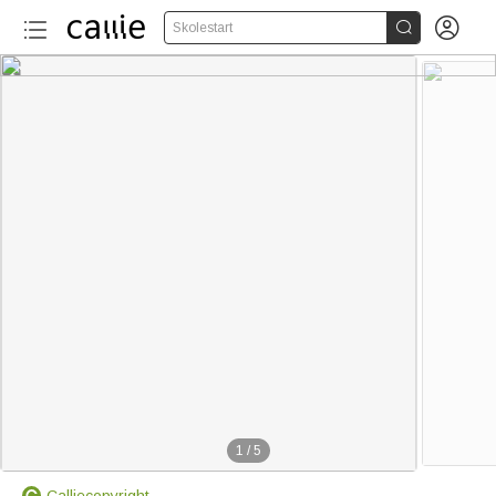


Skolestart
1
/
5
Calliecopyright