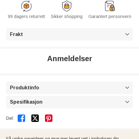
99 dagers returrett
Sikker shopping
Garantert personvern
Frakt

Anmeldelser
Produktinfo

Spesifikasjon



Del:
Få unike gaveideer og mye mer levert rett i innboksen din.