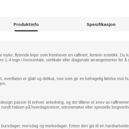
Produktinfo
Spesifikasjon
 myke, flytende linjer som fremhever en raffinert, feminin estetikk. D
e 1-4 tegn i horisontale, vertikale eller diagonale arrangementer for å 
t, overflaten er glatt og delikat, noe som gir en behagelig følelse mot hu
jon.
sign passer til enhver anledning, og det tilfører et snev av raffinement t
ang rundt halsen på hverdagsreiser, stevnemøter eller spesielle begive
m bursdager, morsdag og merkedager. Enten den gis til en hardtarbeide