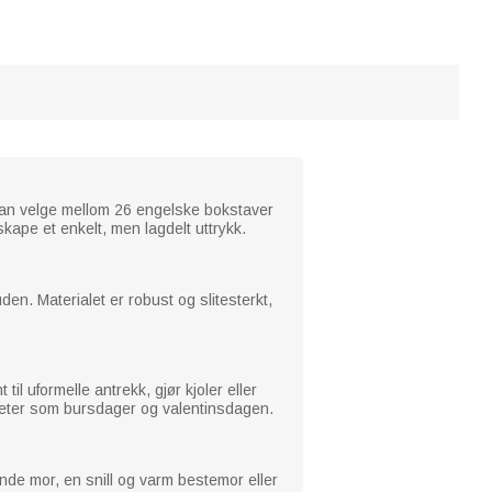
u kan velge mellom 26 engelske bokstaver
skape et enkelt, men lagdelt uttrykk.
den. Materialet er robust og slitesterkt,
il uformelle antrekk, gjør kjoler eller
nheter som bursdager og valentinsdagen.
nde mor, en snill og varm bestemor eller