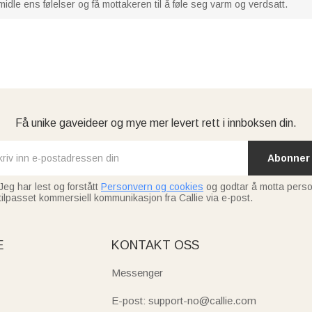
rmidle ens følelser og få mottakeren til å føle seg varm og verdsatt.
Få unike gaveideer og mye mer levert rett i innboksen din.
Abonner
Jeg har lest og forstått
Personvern og cookies
og godtar å motta perso
tilpasset kommersiell kommunikasjon fra Callie via e-post.
E
KONTAKT OSS
Messenger
E-post: support-no@callie.com