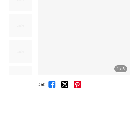
1
/
8


Del: