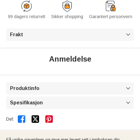
99 dagers returrett
Sikker shopping
Garantert personvern
Frakt

Anmeldelse
Produktinfo

Spesifikasjon



Del:
Få unike gaveideer og mye mer levert rett i innboksen din.