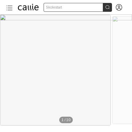


Skolestart
1
/
10