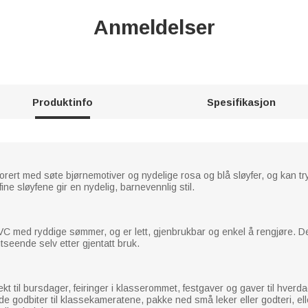
Anmeldelser
Produktinfo
Spesifikasjon
ert med søte bjørnemotiver og nydelige rosa og blå sløyfer, og kan t
e sløyfene gir en nydelig, barnevennlig stil.
PVC med ryddige sømmer, og er lett, gjenbrukbar og enkel å rengjøre.
utseende selv etter gjentatt bruk.
 til bursdager, feiringer i klasserommet, festgaver og gaver til hverda
e godbiter til klassekameratene, pakke ned små leker eller godteri, ell