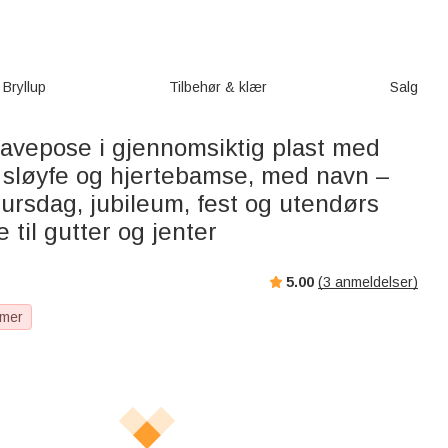
Bryllup
Tilbehør & klær
Salg
gavepose i gjennomsiktig plast med
å sløyfe og hjertebamse, med navn –
 bursdag, jubileum, fest og utendørs
 til gutter og jenter
5.00
(
3
anmeldelser)
 mer