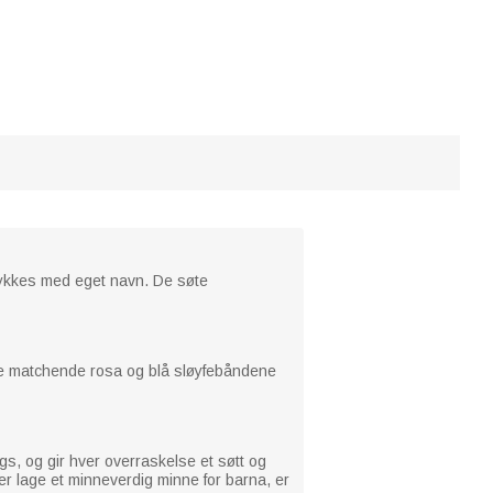
rykkes med eget navn. De søte
 De matchende rosa og blå sløyfebåndene
gs, og gir hver overraskelse et søtt og
er lage et minneverdig minne for barna, er