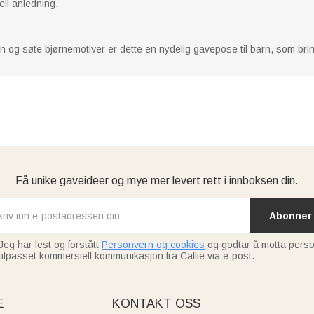
ell anledning.
vn og søte bjørnemotiver er dette en nydelig gavepose til barn, som b
Få unike gaveideer og mye mer levert rett i innboksen din.
Abonner
Jeg har lest og forstått
Personvern og cookies
og godtar å motta perso
tilpasset kommersiell kommunikasjon fra Callie via e-post.
E
KONTAKT OSS