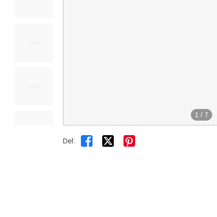
1
/
7


Del: