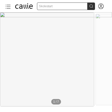


Skolestart
1
/
7