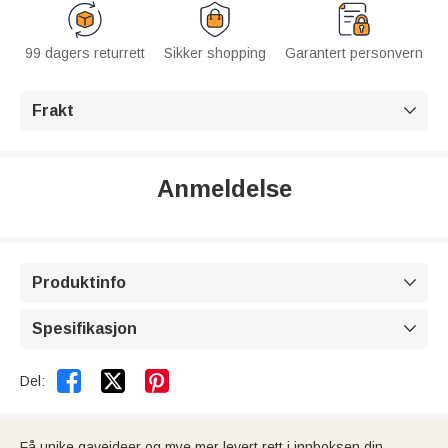
99 dagers returrett
Sikker shopping
Garantert personvern
Frakt

Anmeldelse
Produktinfo

Spesifikasjon



Del:
Få unike gaveideer og mye mer levert rett i innboksen din.