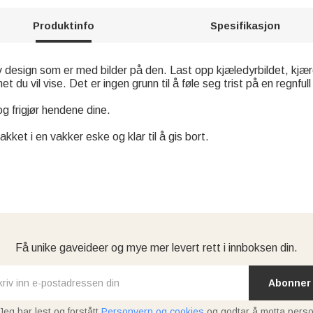
Produktinfo
Spesifikasjon
v design som er med bilder på den. Last opp kjæledyrbildet, kjære
 du vil vise. Det er ingen grunn til å føle seg trist på en regnfull
g frigjør hendene dine.
kket i en vakker eske og klar til å gis bort.
Få unike gaveideer og mye mer levert rett i innboksen din.
Abonner
Jeg har lest og forstått
Personvern og cookies
og godtar å motta perso