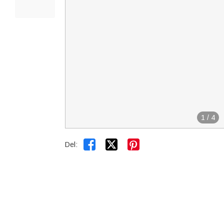
1
/
4


Del: