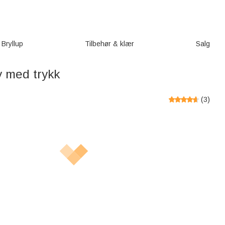
Bryllup
Tilbehør & klær
Salg
y med trykk
(
3
)