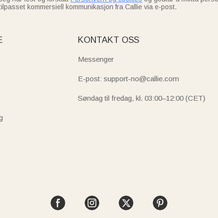
tilpasset kommersiell kommunikasjon fra Callie via e-post.
E
KONTAKT OSS
Messenger
E-post: support-no@callie.com
Søndag til fredag, kl. 03:00–12:00 (CET)
g