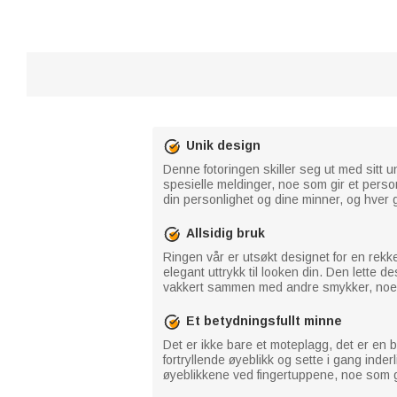
Unik design
Denne fotoringen skiller seg ut med sitt 
spesielle meldinger, noe som gir et person
din personlighet og dine minner, og hver
Allsidig bruk
Ringen vår er utsøkt designet for en rekke 
elegant uttrykk til looken din. Den lette d
vakkert sammen med andre smykker, noe s
Et betydningsfullt minne
Det er ikke bare et moteplagg, det er en b
fortryllende øyeblikk og sette i gang ind
øyeblikkene ved fingertuppene, noe som gjø