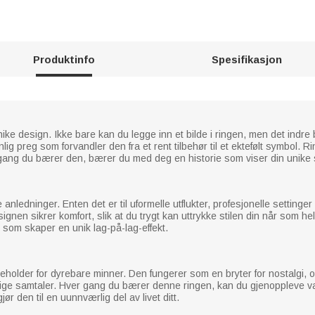
Produktinfo
Spesifikasjon
unike design. Ikke bare kan du legge inn et bilde i ringen, men det indr
lig preg som forvandler den fra et rent tilbehør til et ektefølt symbol.
 gang du bærer den, bærer du med deg en historie som viser din unike 
anledninger. Enten det er til uformelle utflukter, profesjonelle settinge
esignen sikrer komfort, slik at du trygt kan uttrykke stilen din når som he
om skaper en unik lag-på-lag-effekt.
eholder for dyrebare minner. Den fungerer som en bryter for nostalgi, og 
erlige samtaler. Hver gang du bærer denne ringen, kan du gjenoppleve v
r den til en uunnværlig del av livet ditt.