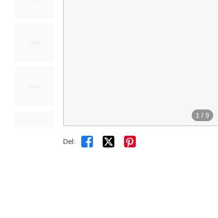
1
/
9


Del: