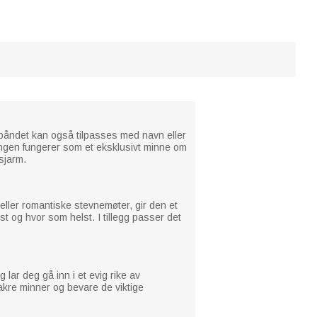
e båndet kan også tilpasses med navn eller
 Ringen fungerer som et eksklusivt minne om
sjarm.
r eller romantiske stevnemøter, gir den et
lst og hvor som helst. I tillegg passer det
lar deg gå inn i et evig rike av
akre minner og bevare de viktige