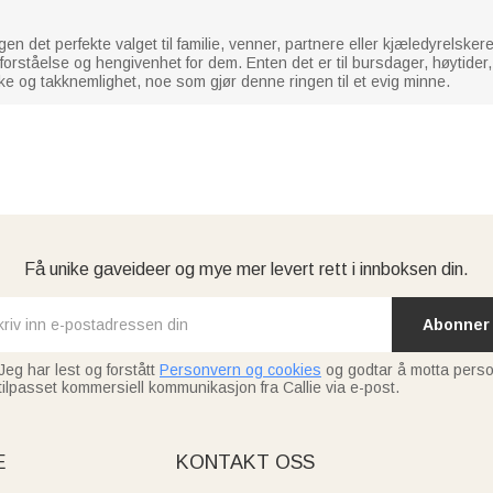
n det perfekte valget til familie, venner, partnere eller kjæledyrelske
forståelse og hengivenhet for dem. Enten det er til bursdager, høytider
nke og takknemlighet, noe som gjør denne ringen til et evig minne.
Få unike gaveideer og mye mer levert rett i innboksen din.
Abonner
Jeg har lest og forstått
Personvern og cookies
og godtar å motta perso
tilpasset kommersiell kommunikasjon fra Callie via e-post.
E
KONTAKT OSS