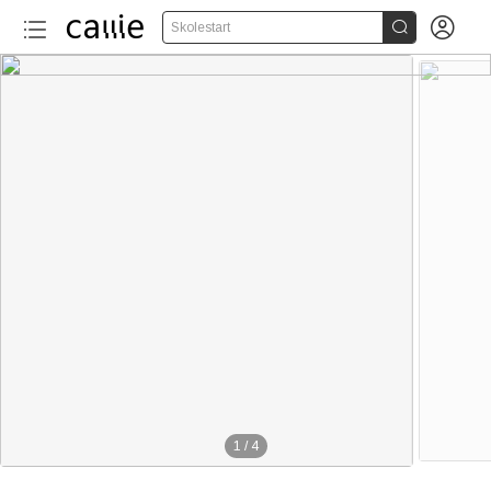


Skolestart
1
/
4