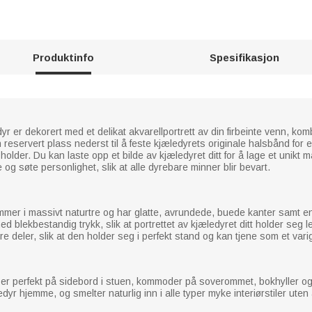
Produktinfo
Spesifikasjon
 er dekorert med et delikat akvarellportrett av din firbeinte venn, kom
n reservert plass nederst til å feste kjæledyrets originale halsbånd for 
der. Du kan laste opp et bilde av kjæledyret ditt for å lage et unikt ma
og søte personlighet, slik at alle dyrebare minner blir bevart.
er i massivt naturtre og har glatte, avrundede, buede kanter samt en 
ed blekbestandig trykk, slik at portrettet av kjæledyret ditt holder se
øre deler, slik at den holder seg i perfekt stand og kan tjene som et var
er perfekt på sidebord i stuen, kommoder på soverommet, bokhyller 
dyr hjemme, og smelter naturlig inn i alle typer myke interiørstiler uten