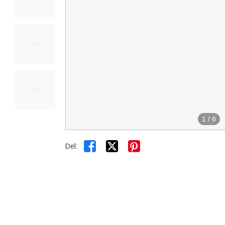
1
/
6


Del: