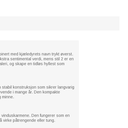
binert med kjæledyrets navn trykt øverst.
ekstra sentimental verdi, mens stil 2 er en
leri, og skape en tidløs hyllest som
stabil konstruksjon som sikrer langvarig
g levende i mange år. Den kompakte
ig minne.
og vinduskarmene. Den fungerer som en
 å virke påtrengende eller tung.