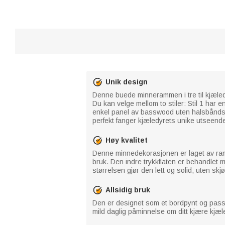
Unik design
Denne buede minnerammen i tre til kjæledyr
Du kan velge mellom to stiler: Stil 1 har e
enkel panel av basswood uten halsbåndshol
perfekt fanger kjæledyrets unike utseende 
Høy kvalitet
Denne minnedekorasjonen er laget av ramm
bruk. Den indre trykkflaten er behandlet m
størrelsen gjør den lett og solid, uten skj
Allsidig bruk
Den er designet som et bordpynt og pass
mild daglig påminnelse om ditt kjære kjæle