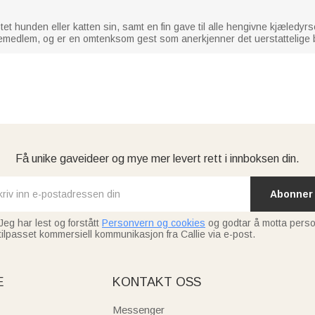
stet hunden eller katten sin, samt en fin gave til alle hengivne kjæledyr
iliemedlem, og er en omtenksom gest som anerkjenner det uerstattelig
Få unike gaveideer og mye mer levert rett i innboksen din.
Abonner
Jeg har lest og forstått
Personvern og cookies
og godtar å motta perso
tilpasset kommersiell kommunikasjon fra Callie via e-post.
E
KONTAKT OSS
Messenger