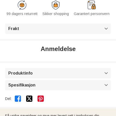
99 dagers returrett
Sikker shopping
Garantert personvern
Frakt

Anmeldelse
Produktinfo

Spesifikasjon



Del:
Få unike gaveideer og mye mer levert rett i innboksen din.