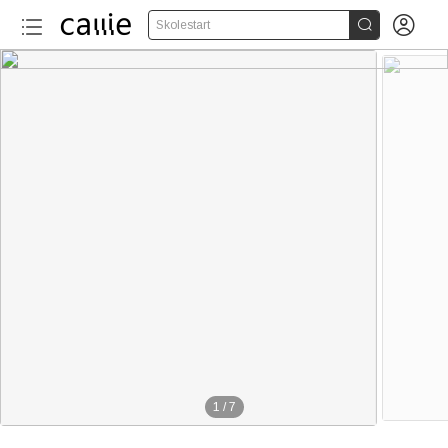


Skolestart
1
/
7