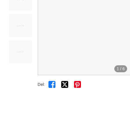
1
/
6


Del: