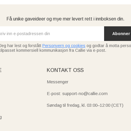
Få unike gaveideer og mye mer levert rett i innboksen din.
Abonner
Jeg har lest og forstått
Personvern og cookies
og godtar å motta perso
tilpasset kommersiell kommunikasjon fra Callie via e-post.
E
KONTAKT OSS
Messenger
E-post: support-no@callie.com
Søndag til fredag, kl. 03:00–12:00 (CET)
g