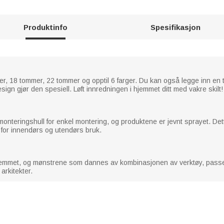
Produktinfo
Spesifikasjon
, 18 tommer, 22 tommer og opptil 6 farger. Du kan også legge inn en t
esign gjør den spesiell. Løft innredningen i hjemmet ditt med vakre skilt!
monteringshull for enkel montering, og produktene er jevnt sprayet. Dett
 for innendørs og utendørs bruk.
l hjemmet, og mønstrene som dannes av kombinasjonen av verktøy, passe
arkitekter.