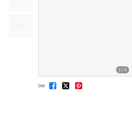
1
/
5


Del: