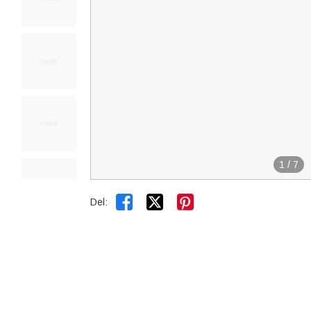
1
/
7


Del: