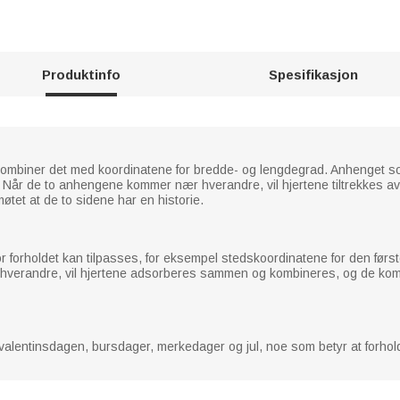
Produktinfo
Spesifikasjon
kombiner det med koordinatene for bredde- og lengdegrad. Anhenget s
. Når de to anhengene kommer nær hverandre, vil hjertene tiltrekkes a
møtet at de to sidene har en historie.
 forholdet kan tilpasses, for eksempel stedskoordinatene for den første
ær hverandre, vil hjertene adsorberes sammen og kombineres, og de kom
valentinsdagen, bursdager, merkedager og jul, noe som betyr at forholde